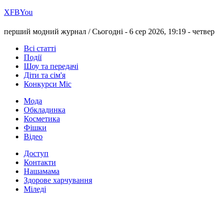
Х
FB
You
перший модний журнал /
Сьогодні - 6 сер 2026, 19:19 -
четвер
Всі статті
Події
Шоу та передачі
Діти та сім'я
Конкурси Міс
Мода
Обкладинка
Косметика
Фішки
Відео
Доступ
Контакти
Нашамама
Здорове харчування
Міледі