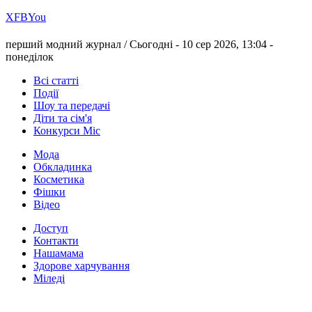
Х
FB
You
перший модний журнал /
Сьогодні - 10 сер 2026, 13:04 -
понеділок
Всі статті
Події
Шоу та передачі
Діти та сім'я
Конкурси Міс
Мода
Обкладинка
Косметика
Фішки
Відео
Доступ
Контакти
Нашамама
Здорове харчування
Міледі