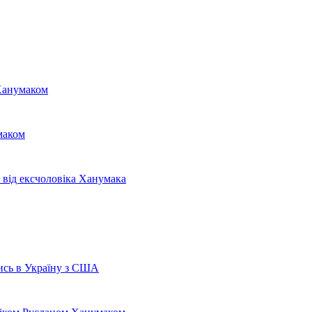
 Ханумаком
маком
 від ексчоловіка Ханумака
ись в Україну з США