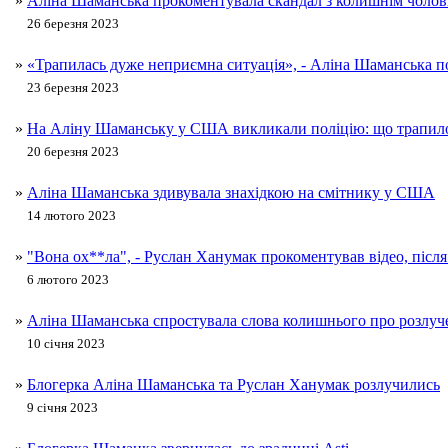
»
Аліна Шаманська прокоментувала скандал з колишнім чоло
26 березня 2023
»
«Трапилась дуже неприємна ситуація», - Аліна Шаманська 
23 березня 2023
»
На Аліну Шаманську у США викликали поліцію: що трапил
20 березня 2023
»
Аліна Шаманська здивувала знахідкою на смітнику у США
14 лютого 2023
»
"Вона ох**ла", - Руслан Ханумак прокоментував відео, післ
6 лютого 2023
»
Аліна Шаманська спростувала слова колишнього про розлуч
10 січня 2023
»
Блогерка Аліна Шаманська та Руслан Ханумак розлучились
9 січня 2023