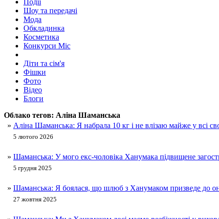
Події
Шоу та передачі
Мода
Обкладинка
Косметика
Конкурси Міс
Діти та сім'я
Фішки
Фото
Відео
Блоги
Облако тегов:
Аліна Шаманська
»
Аліна Шаманська: Я набрала 10 кг і не влізаю майже у всі сво
5 лютого 2026
»
Шаманська: У мого екс-чоловіка Ханумака підвищене загост
5 грудня 2025
»
Шаманська: Я боялася, що шлюб з Ханумаком призведе до он
27 жовтня 2025