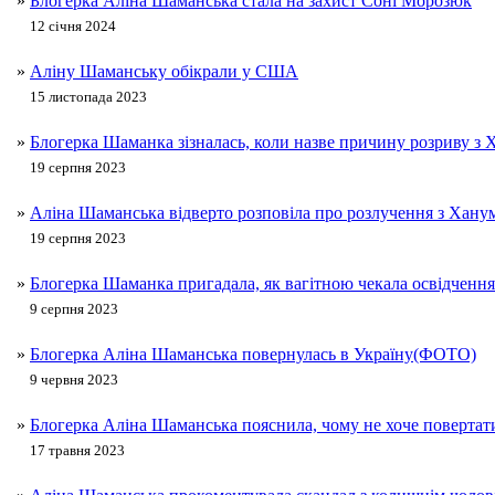
»
Блогерка Аліна Шаманська стала на захист Соні Морозюк
12 січня 2024
»
Аліну Шаманську обікрали у США
15 листопада 2023
»
Блогерка Шаманка зізналась, коли назве причину розриву з
19 серпня 2023
»
Аліна Шаманська відверто розповіла про розлучення з Хану
19 серпня 2023
»
Блогерка Шаманка пригадала, як вагітною чекала освідчення
9 серпня 2023
»
Блогерка Аліна Шаманська повернулась в Україну(ФОТО)
9 червня 2023
»
Блогерка Аліна Шаманська пояснила, чому не хоче повертат
17 травня 2023