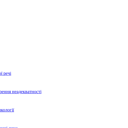
ї речі
рення неадекватності
кології