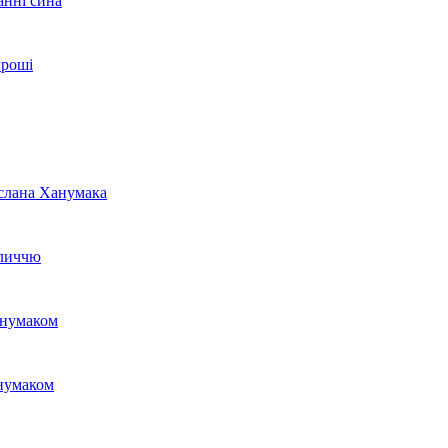
анні сина
гроші
услана Ханумака
бличчю
анумаком
анумаком