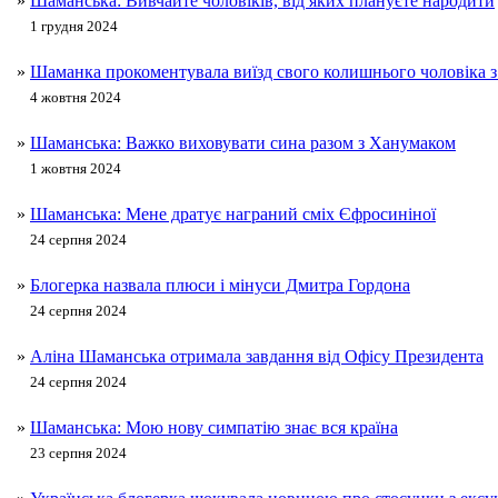
»
Шаманська: Вивчайте чоловіків, від яких плануєте народити
1 грудня 2024
»
Шаманка прокоментувала виїзд свого колишнього чоловіка з
4 жовтня 2024
»
Шаманська: Важко виховувати сина разом з Ханумаком
1 жовтня 2024
»
Шаманська: Мене дратує награний сміх Єфросиніної
24 серпня 2024
»
Блогерка назвала плюси і мінуси Дмитра Гордона
24 серпня 2024
»
Аліна Шаманська отримала завдання від Офісу Президента
24 серпня 2024
»
Шаманська: Мою нову симпатію знає вся країна
23 серпня 2024