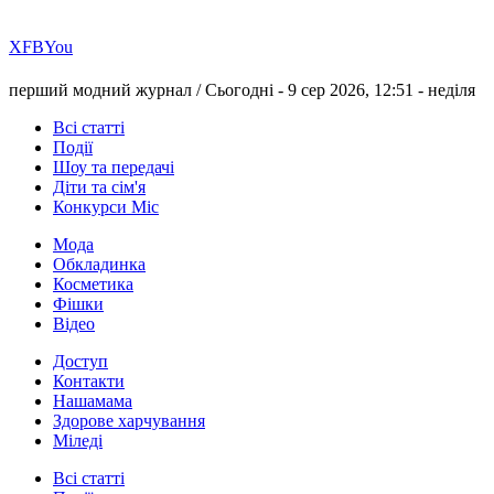
Х
FB
You
перший модний журнал /
Сьогодні - 9 сер 2026, 12:51 -
неділя
Всі статті
Події
Шоу та передачі
Діти та сім'я
Конкурси Міс
Мода
Обкладинка
Косметика
Фішки
Відео
Доступ
Контакти
Нашамама
Здорове харчування
Міледі
Всі статті