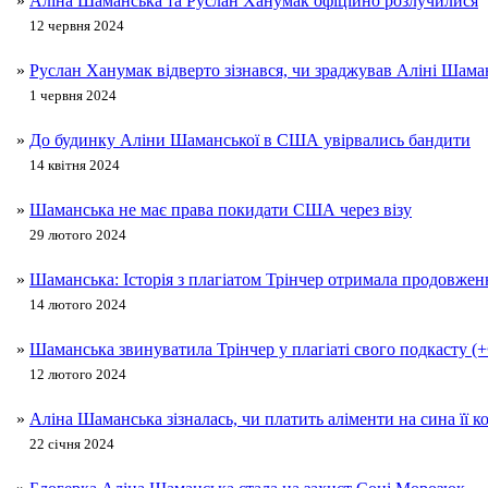
»
Аліна Шаманська та Руслан Ханумак офіційно розлучилися
12 червня 2024
»
Руслан Ханумак відверто зізнався, чи зраджував Аліні Шама
1 червня 2024
»
До будинку Аліни Шаманської в США увірвались бандити
14 квітня 2024
»
Шаманська не має права покидати США через візу
29 лютого 2024
»
Шаманська: Історія з плагіатом Трінчер отримала продовжен
14 лютого 2024
»
Шаманська звинуватила Трінчер у плагіаті свого подкасту 
12 лютого 2024
»
Аліна Шаманська зізналась, чи платить аліменти на сина її
22 січня 2024