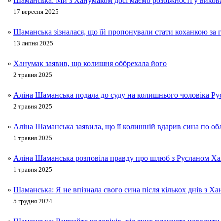
»
Шаманська: Ми з Ханумаком досі маємо розбіжності у вихов
17 вересня 2025
»
Шаманська зізналася, що їй пропонували стати коханкою за 
13 липня 2025
»
Ханумак заявив, що колишня оббрехала його
2 травня 2025
»
Аліна Шаманська подала до суду на колишнього чоловіка Р
2 травня 2025
»
Аліна Шаманська заявила, що її колишній вдарив сина по о
1 травня 2025
»
Аліна Шаманська розповіла правду про шлюб з Русланом Х
1 травня 2025
»
Шаманська: Я не впізнала свого сина після кількох днів з Х
5 грудня 2024