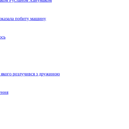
віком Русланом Ханумаком
показала побиту машину
ось
я якого розлучився з дружиною
ення