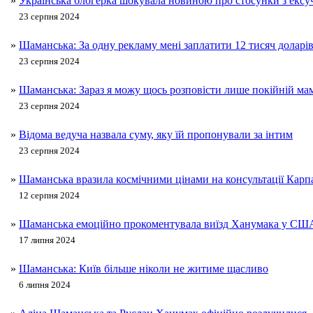
»
Українська блогерка шокувала новиною про стосунки з ексу
23 серпня 2024
»
Шаманська: За одну рекламу мені заплатити 12 тисяч доларі
23 серпня 2024
»
Шаманська: Зараз я можу щось розповісти лише покійній ма
23 серпня 2024
»
Відома ведуча назвала суму, яку їй пропонували за інтим
23 серпня 2024
»
Шаманська вразила космічними цінами на консультації Карп
12 серпня 2024
»
Шаманська емоційно прокоментувала виїзд Ханумака у СШ
17 липня 2024
»
Шаманська: Київ більше ніколи не житиме щасливо
6 липня 2024