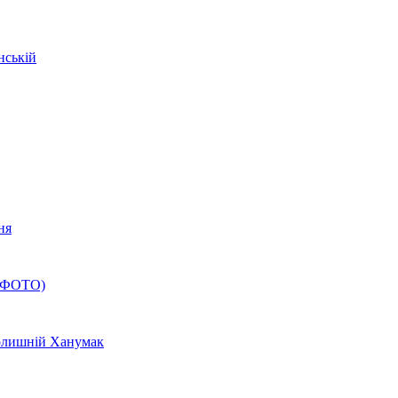
нській
ня
(+ФОТО)
 колишній Ханумак