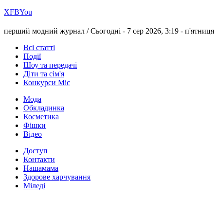
Х
FB
You
перший модний журнал /
Сьогодні - 7 сер 2026, 3:19 -
п'ятниця
Всі статті
Події
Шоу та передачі
Діти та сім'я
Конкурси Міс
Мода
Обкладинка
Косметика
Фішки
Відео
Доступ
Контакти
Нашамама
Здорове харчування
Міледі