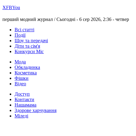
Х
FB
You
перший модний журнал /
Сьогодні - 6 сер 2026, 2:36 -
четвер
Всі статті
Події
Шоу та передачі
Діти та сім'я
Конкурси Міс
Мода
Обкладинка
Косметика
Фішки
Відео
Доступ
Контакти
Нашамама
Здорове харчування
Міледі