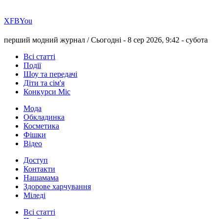
Х
FB
You
перший модний журнал /
Сьогодні - 8 сер 2026, 9:42 -
субота
Всі статті
Події
Шоу та передачі
Діти та сім'я
Конкурси Міс
Мода
Обкладинка
Косметика
Фішки
Відео
Доступ
Контакти
Нашамама
Здорове харчування
Міледі
Всі статті