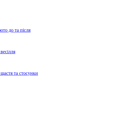
ото до та після
весілля
 щастя та стосунки