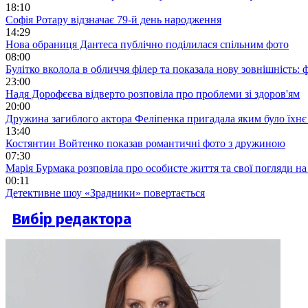
18:10
Софія Ротару відзначає 79-й день народження
14:29
Нова обраниця Дантеса публічно поділилася спільним фото
08:00
Булітко вколола в обличчя філер та показала нову зовнішність: ф
23:00
Надя Дорофєєва відверто розповіла про проблеми зі здоров'ям
20:00
Дружина загиблого актора Феліпенка пригадала яким було їхнє 
13:40
Костянтин Войтенко показав романтичні фото з дружиною
07:30
Марія Бурмака розповіла про особисте життя та свої погляди на
00:11
Детективне шоу «Зрадники» повертається
Вибір редактора