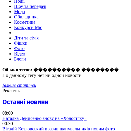
Події
Шоу та передачі
Мода
Обкладинка
Косметика
Конкурси Міс
Діти та сім'я
Фішки
Фото
Відео
Блоги
Облако тегов:
���������� ��������
По данному тегу нет ни одной новости
Більше статтей
Реклама:
Останні новини
08:00
Наталка Денисенко знову на «Холостяку»
00:30
Віталій Козловський вразив шанувальників новим фото