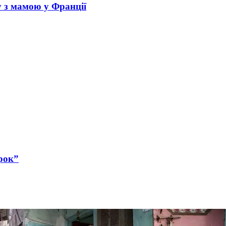
у з мамою у Франції
рок”