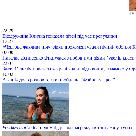
22:29
Ексдружина Кличка показала дітей під час прогулянки
17:27
«Чергова жахлива ніч»: зірки прокоментували нічний обстріл 
07:00
Наталка Денисенко зіткнулася з побічними діями "уколів краси
22:07
Злата Огнєвіч показала яскраві кадри відпочинку з мамою у Фр
16:02
Алан Бадоєв розповів, хто пройде на “Фабрику зірок”
Роздягалка
Саліванчук «підірвала» мережу світлинами у купаль