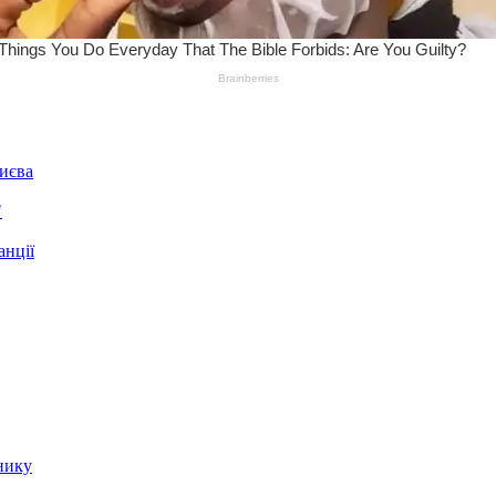
Києва
"
анції
нику