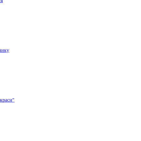
ня
нику
 краси"