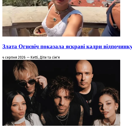
Злата Огнєвіч показала яскраві кадри відпочинк
4 серпня 2026 — Ketti, Діти та сім'я