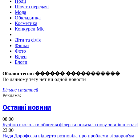
Події
Шоу та передачі
Мода
Обкладинка
Косметика
Конкурси Міс
Діти та сім'я
Фішки
Фото
Відео
Блоги
Облако тегов:
������ �����������
По данному тегу нет ни одной новости
Більше статтей
Реклама:
Останні новини
08:00
Булітко вколола в обличчя філер та показала нову зовнішність: ф
23:00
Надя Дорофєєва відверто розповіла про проблеми зі здоров'ям