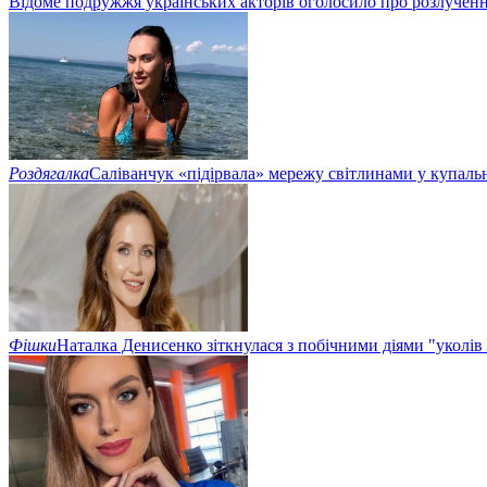
Відоме подружжя українських акторів оголосило про розлучен
Роздягалка
Саліванчук «підірвала» мережу світлинами у купаль
Фішки
Наталка Денисенко зіткнулася з побічними діями "уколів