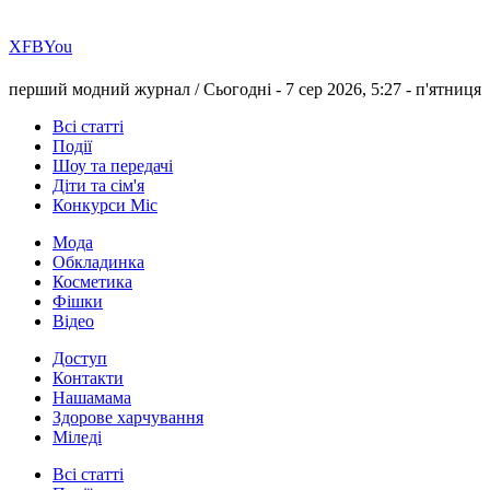
Х
FB
You
перший модний журнал /
Сьогодні - 7 сер 2026, 5:27 -
п'ятниця
Всі статті
Події
Шоу та передачі
Діти та сім'я
Конкурси Міс
Мода
Обкладинка
Косметика
Фішки
Відео
Доступ
Контакти
Нашамама
Здорове харчування
Міледі
Всі статті