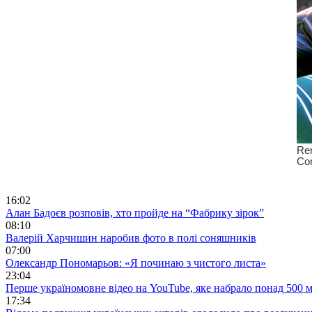
16:02
Алан Бадоєв розповів, хто пройде на “Фабрику зірок”
08:10
Валерій Харчишин наробив фото в полі соняшників
07:00
Олександр Пономарьов: «Я починаю з чистого листа»
23:04
Перше україномовне відео на YouTube, яке набрало понад 500 м
17:34