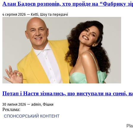
Алан Бадоєв розповів, хто пройде на “Фабрику зі
4 серпня 2026 — Ketti, Шоу та передачі
Потап і Настя зізнались, що виступали на сцені,
30 липня 2026 — admin, Фішки
Реклама: