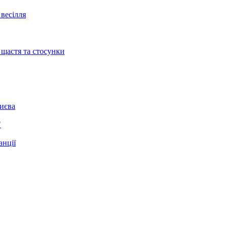
весілля
 щастя та стосунки
Києва
"
анції