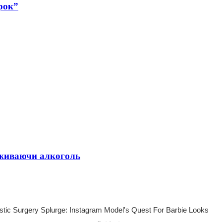
рок”
 вживаючи алкоголь