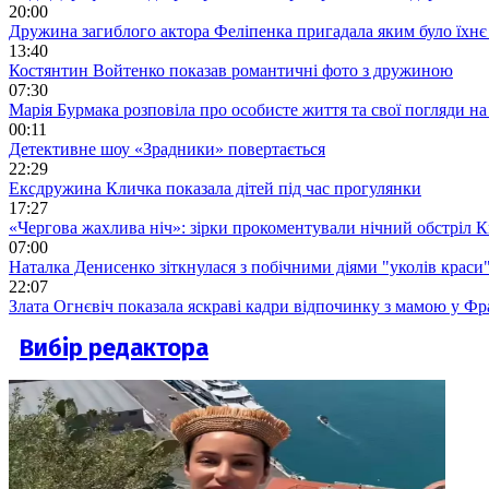
20:00
Дружина загиблого актора Феліпенка пригадала яким було їхнє 
13:40
Костянтин Войтенко показав романтичні фото з дружиною
07:30
Марія Бурмака розповіла про особисте життя та свої погляди на
00:11
Детективне шоу «Зрадники» повертається
22:29
Ексдружина Кличка показала дітей під час прогулянки
17:27
«Чергова жахлива ніч»: зірки прокоментували нічний обстріл 
07:00
Наталка Денисенко зіткнулася з побічними діями "уколів краси
22:07
Злата Огнєвіч показала яскраві кадри відпочинку з мамою у Фр
Вибір редактора