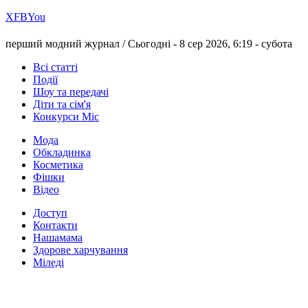
Х
FB
You
перший модний журнал /
Сьогодні - 8 сер 2026, 6:19 -
субота
Всі статті
Події
Шоу та передачі
Діти та сім'я
Конкурси Міс
Мода
Обкладинка
Косметика
Фішки
Відео
Доступ
Контакти
Нашамама
Здорове харчування
Міледі