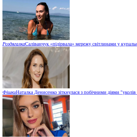
Роздягалка
Саліванчук «підірвала» мережу світлинами у купаль
Фішки
Наталка Денисенко зіткнулася з побічними діями "уколів