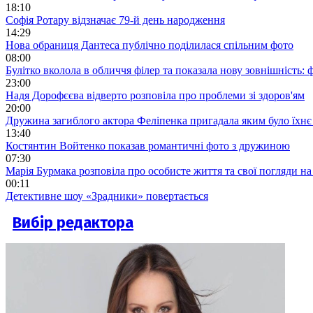
18:10
Софія Ротару відзначає 79-й день народження
14:29
Нова обраниця Дантеса публічно поділилася спільним фото
08:00
Булітко вколола в обличчя філер та показала нову зовнішність: ф
23:00
Надя Дорофєєва відверто розповіла про проблеми зі здоров'ям
20:00
Дружина загиблого актора Феліпенка пригадала яким було їхнє 
13:40
Костянтин Войтенко показав романтичні фото з дружиною
07:30
Марія Бурмака розповіла про особисте життя та свої погляди на
00:11
Детективне шоу «Зрадники» повертається
Вибір редактора