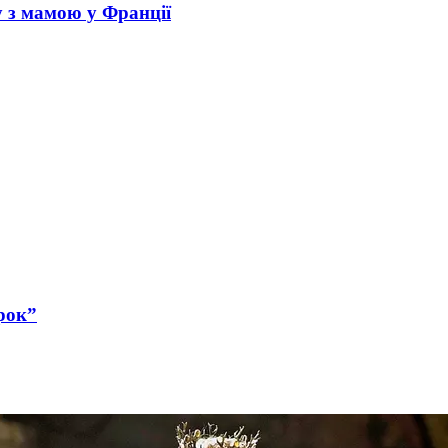
у з мамою у Франції
рок”