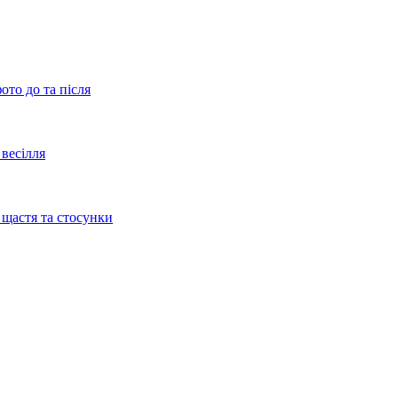
ото до та після
весілля
 щастя та стосунки