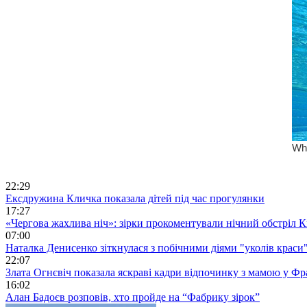
22:29
Ексдружина Кличка показала дітей під час прогулянки
17:27
«Чергова жахлива ніч»: зірки прокоментували нічний обстріл 
07:00
Наталка Денисенко зіткнулася з побічними діями "уколів краси
22:07
Злата Огнєвіч показала яскраві кадри відпочинку з мамою у Фр
16:02
Алан Бадоєв розповів, хто пройде на “Фабрику зірок”