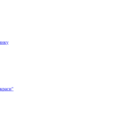
нику
 краси"