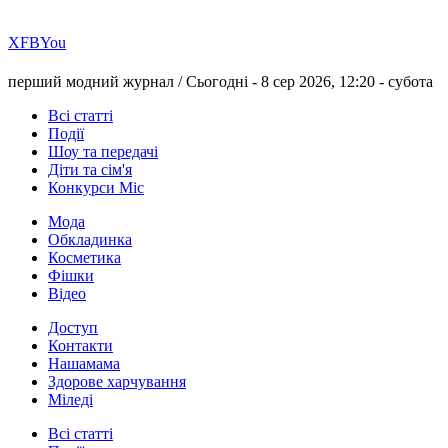
Х
FB
You
перший модний журнал /
Сьогодні - 8 сер 2026, 12:20 -
субота
Всі статті
Події
Шоу та передачі
Діти та сім'я
Конкурси Міс
Мода
Обкладинка
Косметика
Фішки
Відео
Доступ
Контакти
Нашамама
Здорове харчування
Міледі
Всі статті