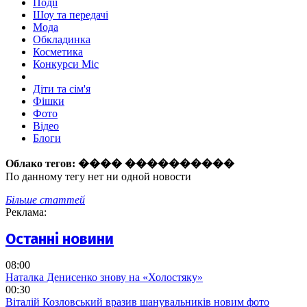
Події
Шоу та передачі
Мода
Обкладинка
Косметика
Конкурси Міс
Діти та сім'я
Фішки
Фото
Відео
Блоги
Облако тегов:
���� ����������
По данному тегу нет ни одной новости
Більше статтей
Реклама:
Останні новини
08:00
Наталка Денисенко знову на «Холостяку»
00:30
Віталій Козловський вразив шанувальників новим фото