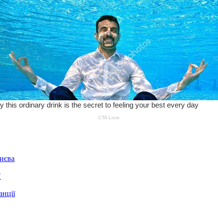
Києва
"
анції