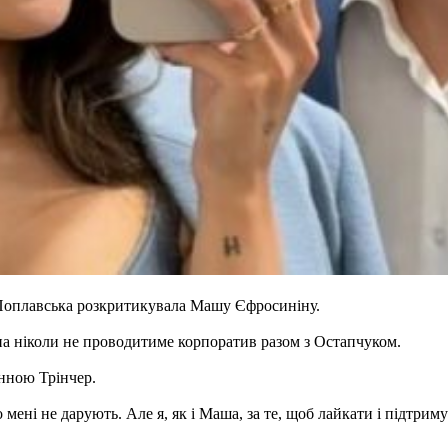
оплавська розкритикувала Машу Єфросиніну.
на ніколи не проводитиме корпоратив разом з Остапчуком.
Анною Трінчер.
 мені не дарують. Але я, як і Маша, за те, щоб лайкати і підтрим