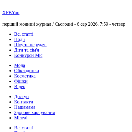
Х
FB
You
перший модний журнал /
Сьогодні - 6 сер 2026, 7:59 -
четвер
Всі статті
Події
Шоу та передачі
Діти та сім'я
Конкурси Міс
Мода
Обкладинка
Косметика
Фішки
Відео
Доступ
Контакти
Нашамама
Здорове харчування
Міледі
Всі статті