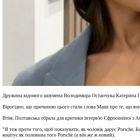
Дружина відомого шоумена Володимира Остапчука Катерина П
Вірогідно, що причиною цього стали слова Маші про те, що во
Втім, Полтавська обрала для критики інтерв'ю Єфросиніної з 
"Я теж проти того, щоб показувати, як чоловік дарує Porsche. Бо
коштує як половина того Porsche (а він же ж новий).