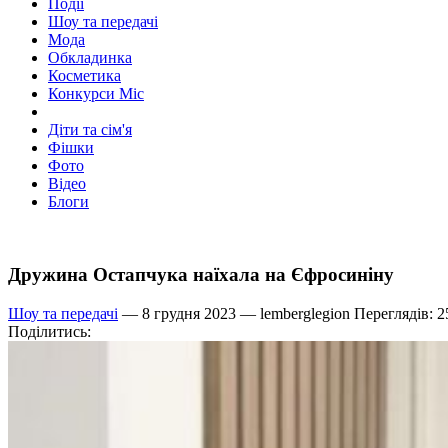
Події
Шоу та передачі
Мода
Обкладинка
Косметика
Конкурси Міс
Діти та сім'я
Фішки
Фото
Відео
Блоги
Дружина Остапчука наїхала на Єфросиніну
Шоу та передачі
— 8 грудня 2023 —
lemberglegion
Переглядів: 2
Поділитись: