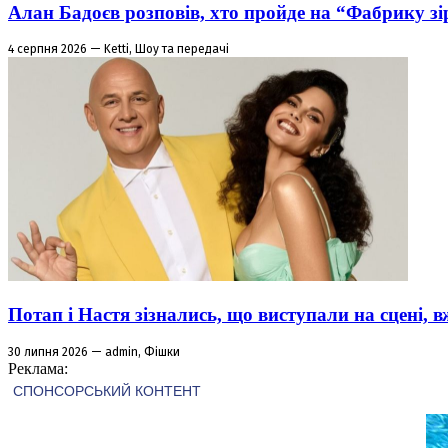
Алан Бадоєв розповів, хто пройде на “Фабрику зі
4 серпня 2026 — Ketti, Шоу та передачі
Потап і Настя зізнались, що виступали на сцені,
30 липня 2026 — admin, Фішки
Реклама: