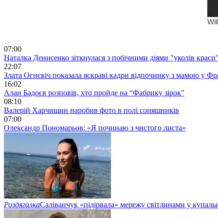
07:00
Наталка Денисенко зіткнулася з побічними діями "уколів краси
22:07
Злата Огнєвіч показала яскраві кадри відпочинку з мамою у Фр
16:02
Алан Бадоєв розповів, хто пройде на “Фабрику зірок”
08:10
Валерій Харчишин наробив фото в полі соняшників
07:00
Олександр Пономарьов: «Я починаю з чистого листа»
Роздягалка
Саліванчук «підірвала» мережу світлинами у купаль