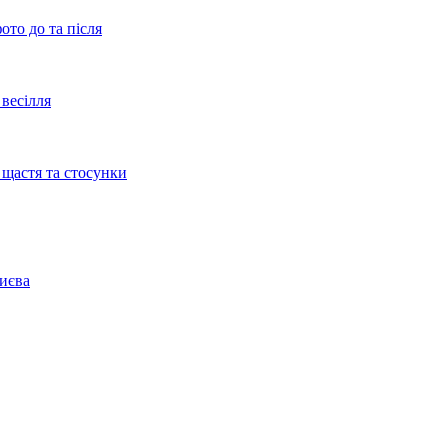
ото до та після
весілля
 щастя та стосунки
Києва