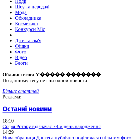
Події
Шоу та передачі
Мода
Обкладинка
Косметика
Конкурси Міс
Діти та сім'я
Фішки
Фото
Відео
Блоги
Облако тегов:
Ƴ����� �������
По данному тегу нет ни одной новости
Більше статтей
Реклама:
Останні новини
18:10
Софія Ротару відзначає 79-й день народження
14:29
Нова обраниця Дантеса публічно поділилася спільним фото