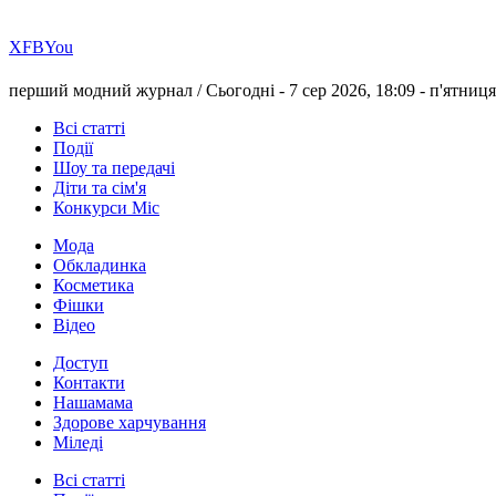
Х
FB
You
перший модний журнал /
Сьогодні - 7 сер 2026, 18:09 -
п'ятниця
Всі статті
Події
Шоу та передачі
Діти та сім'я
Конкурси Міс
Мода
Обкладинка
Косметика
Фішки
Відео
Доступ
Контакти
Нашамама
Здорове харчування
Міледі
Всі статті