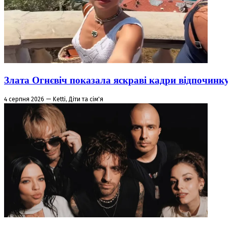
Злата Огнєвіч показала яскраві кадри відпочинк
4 серпня 2026 — Ketti, Діти та сім'я