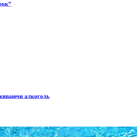
рок”
 вживаючи алкоголь