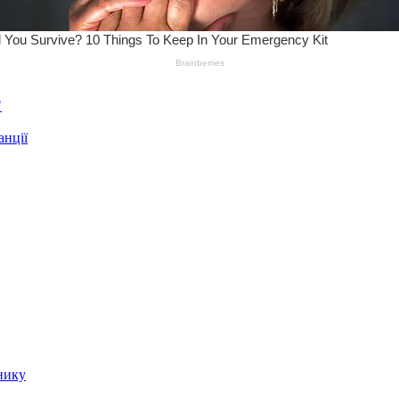
"
анції
нику