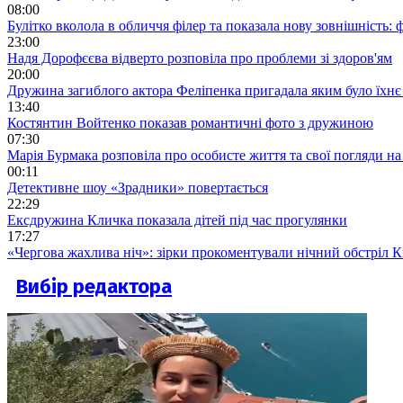
08:00
Булітко вколола в обличчя філер та показала нову зовнішність: ф
23:00
Надя Дорофєєва відверто розповіла про проблеми зі здоров'ям
20:00
Дружина загиблого актора Феліпенка пригадала яким було їхнє 
13:40
Костянтин Войтенко показав романтичні фото з дружиною
07:30
Марія Бурмака розповіла про особисте життя та свої погляди на
00:11
Детективне шоу «Зрадники» повертається
22:29
Ексдружина Кличка показала дітей під час прогулянки
17:27
«Чергова жахлива ніч»: зірки прокоментували нічний обстріл 
Вибір редактора