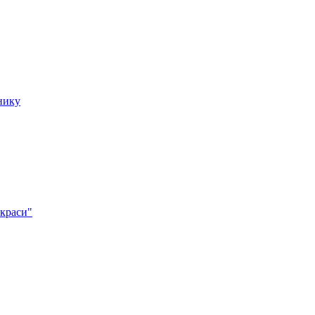
нику
 краси"