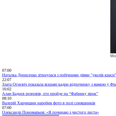
07:00
Наталка Денисенко зіткнулася з побічними діями "уколів краси
22:07
Злата Огнєвіч показала яскраві кадри відпочинку з мамою у Фр
16:02
Алан Бадоєв розповів, хто пройде на “Фабрику зірок”
08:10
Валерій Харчишин наробив фото в полі соняшників
07:00
Олександр Пономарьов: «Я починаю з чистого листа»