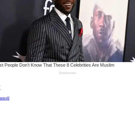
"
анції