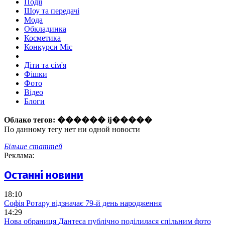
Події
Шоу та передачі
Мода
Обкладинка
Косметика
Конкурси Міс
Діти та сім'я
Фішки
Фото
Відео
Блоги
Облако тегов:
������ ĳ�����
По данному тегу нет ни одной новости
Більше статтей
Реклама:
Останні новини
18:10
Софія Ротару відзначає 79-й день народження
14:29
Нова обраниця Дантеса публічно поділилася спільним фото