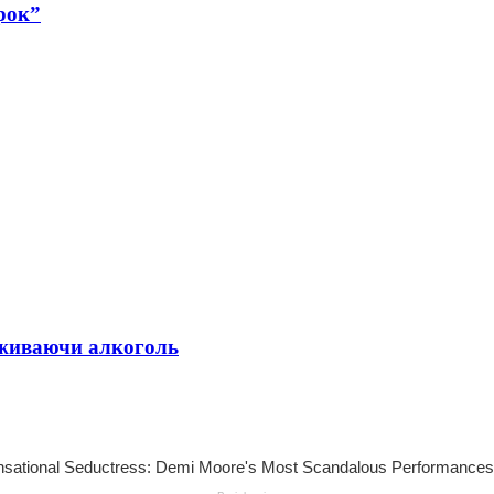
рок”
 вживаючи алкоголь