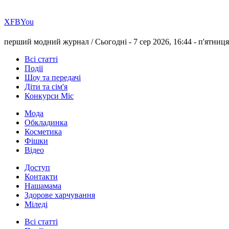
Х
FB
You
перший модний журнал /
Сьогодні - 7 сер 2026, 16:44 -
п'ятниця
Всі статті
Події
Шоу та передачі
Діти та сім'я
Конкурси Міс
Мода
Обкладинка
Косметика
Фішки
Відео
Доступ
Контакти
Нашамама
Здорове харчування
Міледі
Всі статті