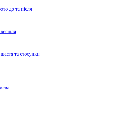
ото до та після
весілля
 щастя та стосунки
Києва