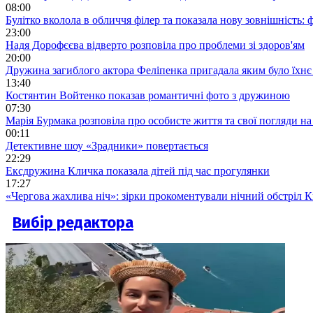
08:00
Булітко вколола в обличчя філер та показала нову зовнішність: ф
23:00
Надя Дорофєєва відверто розповіла про проблеми зі здоров'ям
20:00
Дружина загиблого актора Феліпенка пригадала яким було їхнє 
13:40
Костянтин Войтенко показав романтичні фото з дружиною
07:30
Марія Бурмака розповіла про особисте життя та свої погляди на
00:11
Детективне шоу «Зрадники» повертається
22:29
Ексдружина Кличка показала дітей під час прогулянки
17:27
«Чергова жахлива ніч»: зірки прокоментували нічний обстріл 
Вибір редактора