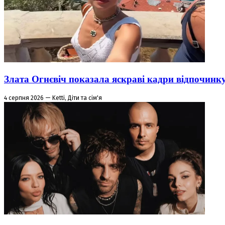
Злата Огнєвіч показала яскраві кадри відпочинк
4 серпня 2026 — Ketti, Діти та сім'я