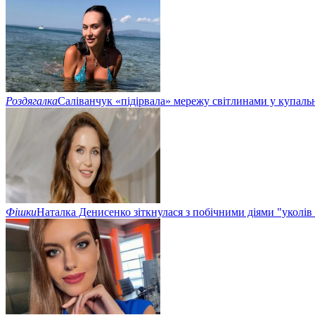
Роздягалка
Саліванчук «підірвала» мережу світлинами у купаль
Фішки
Наталка Денисенко зіткнулася з побічними діями "уколів