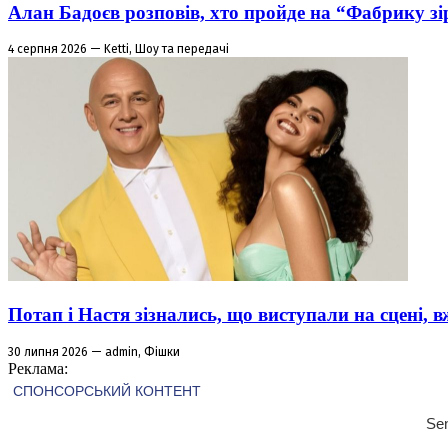
Алан Бадоєв розповів, хто пройде на “Фабрику зі
4 серпня 2026 — Ketti, Шоу та передачі
Потап і Настя зізнались, що виступали на сцені,
30 липня 2026 — admin, Фішки
Реклама: