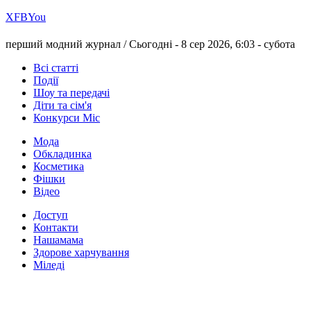
Х
FB
You
перший модний журнал /
Сьогодні - 8 сер 2026, 6:03 -
субота
Всі статті
Події
Шоу та передачі
Діти та сім'я
Конкурси Міс
Мода
Обкладинка
Косметика
Фішки
Відео
Доступ
Контакти
Нашамама
Здорове харчування
Міледі