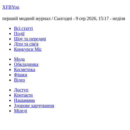
Х
FB
You
перший модний журнал /
Сьогодні - 9 сер 2026, 15:17 -
неділя
Всі статті
Події
Шоу та передачі
Діти та сім'я
Конкурси Міс
Мода
Обкладинка
Косметика
Фішки
Відео
Доступ
Контакти
Нашамама
Здорове харчування
Міледі