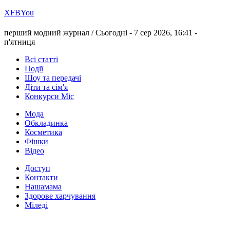
Х
FB
You
перший модний журнал /
Сьогодні - 7 сер 2026, 16:41 -
п'ятниця
Всі статті
Події
Шоу та передачі
Діти та сім'я
Конкурси Міс
Мода
Обкладинка
Косметика
Фішки
Відео
Доступ
Контакти
Нашамама
Здорове харчування
Міледі