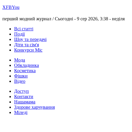
Х
FB
You
перший модний журнал /
Сьогодні - 9 сер 2026, 3:38 -
неділя
Всі статті
Події
Шоу та передачі
Діти та сім'я
Конкурси Міс
Мода
Обкладинка
Косметика
Фішки
Відео
Доступ
Контакти
Нашамама
Здорове харчування
Міледі