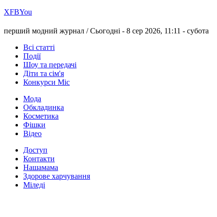
Х
FB
You
перший модний журнал /
Сьогодні - 8 сер 2026, 11:11 -
субота
Всі статті
Події
Шоу та передачі
Діти та сім'я
Конкурси Міс
Мода
Обкладинка
Косметика
Фішки
Відео
Доступ
Контакти
Нашамама
Здорове харчування
Міледі