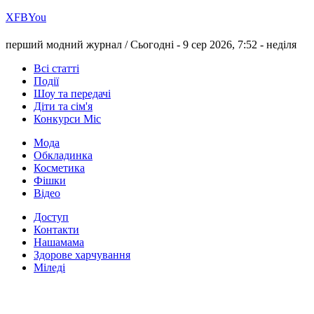
Х
FB
You
перший модний журнал /
Сьогодні - 9 сер 2026, 7:52 -
неділя
Всі статті
Події
Шоу та передачі
Діти та сім'я
Конкурси Міс
Мода
Обкладинка
Косметика
Фішки
Відео
Доступ
Контакти
Нашамама
Здорове харчування
Міледі