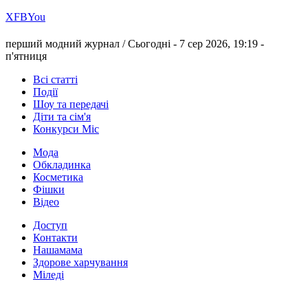
Х
FB
You
перший модний журнал /
Сьогодні - 7 сер 2026, 19:19 -
п'ятниця
Всі статті
Події
Шоу та передачі
Діти та сім'я
Конкурси Міс
Мода
Обкладинка
Косметика
Фішки
Відео
Доступ
Контакти
Нашамама
Здорове харчування
Міледі