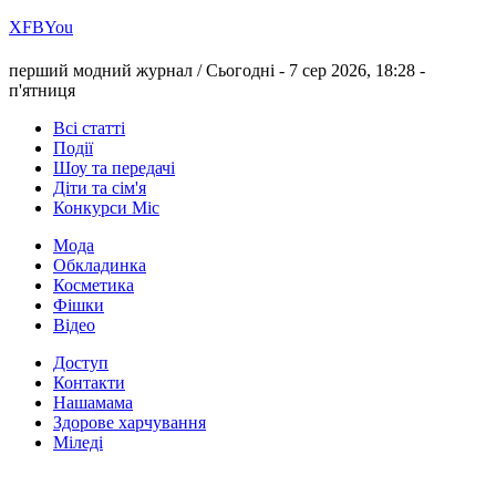
Х
FB
You
перший модний журнал /
Сьогодні - 7 сер 2026, 18:28 -
п'ятниця
Всі статті
Події
Шоу та передачі
Діти та сім'я
Конкурси Міс
Мода
Обкладинка
Косметика
Фішки
Відео
Доступ
Контакти
Нашамама
Здорове харчування
Міледі