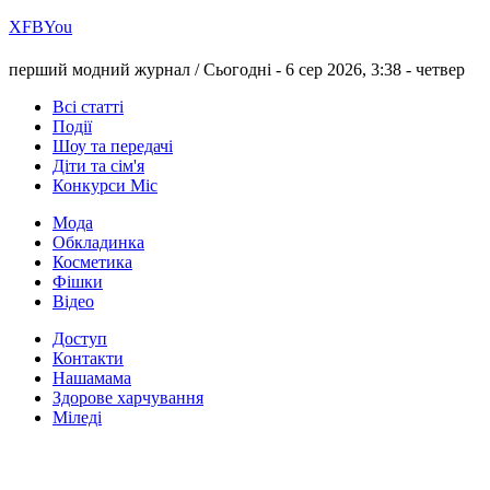
Х
FB
You
перший модний журнал /
Сьогодні - 6 сер 2026, 3:38 -
четвер
Всі статті
Події
Шоу та передачі
Діти та сім'я
Конкурси Міс
Мода
Обкладинка
Косметика
Фішки
Відео
Доступ
Контакти
Нашамама
Здорове харчування
Міледі