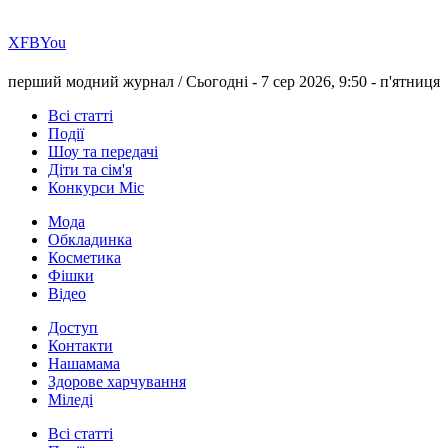
Х
FB
You
перший модний журнал /
Сьогодні - 7 сер 2026, 9:50 -
п'ятниця
Всі статті
Події
Шоу та передачі
Діти та сім'я
Конкурси Міс
Мода
Обкладинка
Косметика
Фішки
Відео
Доступ
Контакти
Нашамама
Здорове харчування
Міледі
Всі статті