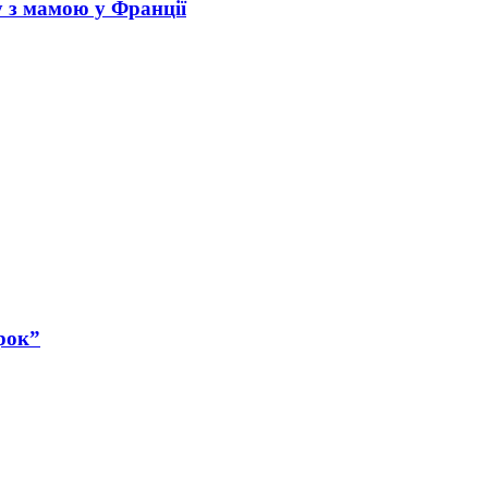
у з мамою у Франції
рок”