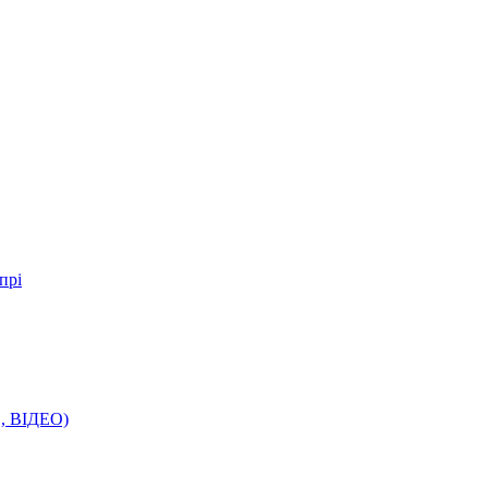
прі
О, ВІДЕО)