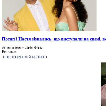
Потап і Настя зізнались, що виступали на сцені,
30 липня 2026 — admin, Фішки
Реклама: