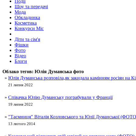
Події
Шоу та передачі
Мода
Обкладинка
Косметика
Конкурси Міс
Діти та сім'я
Фішки
Фото
Відео
Блоги
Облако тегов:
Юлія Думанська фото
»
Юлія Думанська розповіла,як закидала камінням росіян на Кі
21 липня 2022
»
Співачка Юлію Думанську пограбували у Франції
19 липня 2022
»
"Таємниця" Віталія Козловського та Юлії Думанської (ФОТ
13 лютого 2014