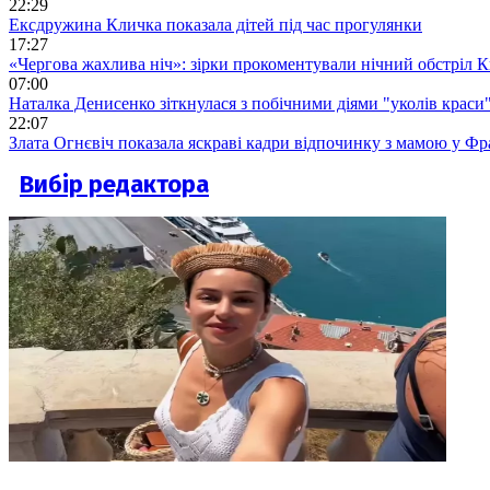
22:29
Ексдружина Кличка показала дітей під час прогулянки
17:27
«Чергова жахлива ніч»: зірки прокоментували нічний обстріл 
07:00
Наталка Денисенко зіткнулася з побічними діями "уколів краси
22:07
Злата Огнєвіч показала яскраві кадри відпочинку з мамою у Фр
Вибір редактора