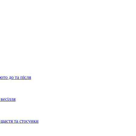
ото до та після
весілля
 щастя та стосунки