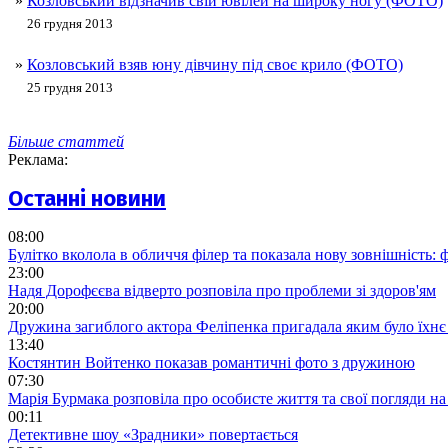
»
Козловський відзначив свій ювілей на широку ногу (ФОТО)
26 грудня 2013
»
Козловський взяв юну дівчину під своє крило (ФОТО)
25 грудня 2013
Більше статтей
Реклама:
Останні новини
08:00
Булітко вколола в обличчя філер та показала нову зовнішність: ф
23:00
Надя Дорофєєва відверто розповіла про проблеми зі здоров'ям
20:00
Дружина загиблого актора Феліпенка пригадала яким було їхнє 
13:40
Костянтин Войтенко показав романтичні фото з дружиною
07:30
Марія Бурмака розповіла про особисте життя та свої погляди на
00:11
Детективне шоу «Зрадники» повертається