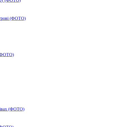
ику (ФОТО)
строві (ФОТО)
 (ФОТО)
дівах (ФОТО)