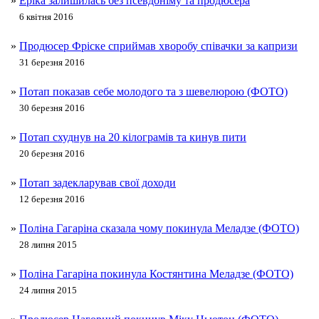
»
Еріка залишилась без псевдоніму та продюсера
6 квітня 2016
»
Продюсер Фріске сприймав хворобу співачки за капризи
31 березня 2016
»
Потап показав себе молодого та з шевелюрою (ФОТО)
30 березня 2016
»
Потап схуднув на 20 кілограмів та кинув пити
20 березня 2016
»
Потап задекларував свої доходи
12 березня 2016
»
Поліна Гагаріна сказала чому покинула Меладзе (ФОТО)
28 липня 2015
»
Поліна Гагаріна покинула Костянтина Меладзе (ФОТО)
24 липня 2015