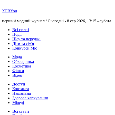
Х
FB
You
перший модний журнал /
Сьогодні - 8 сер 2026, 13:15 -
субота
Всі статті
Події
Шоу та передачі
Діти та сім'я
Конкурси Міс
Мода
Обкладинка
Косметика
Фішки
Відео
Доступ
Контакти
Нашамама
Здорове харчування
Міледі
Всі статті