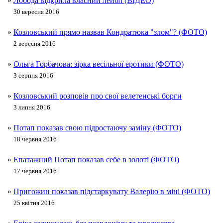
»
Лобода відкрила власний лейбл (ВІДЕО)
30 вересня 2016
»
Козловський прямо назвав Кондратюка "злом"? (ФОТО)
2 вересня 2016
»
Ольга Горбачова: зірка весільної еротики (ФОТО)
3 серпня 2016
»
Козловський розповів про свої велетенські борги
3 липня 2016
»
Потап показав свою підростаючу заміну (ФОТО)
18 червня 2016
»
Епатажний Потап показав себе в золоті (ФОТО)
17 червня 2016
»
Пригожин показав підстаркувату Валерію в міні (ФОТО)
25 квітня 2016