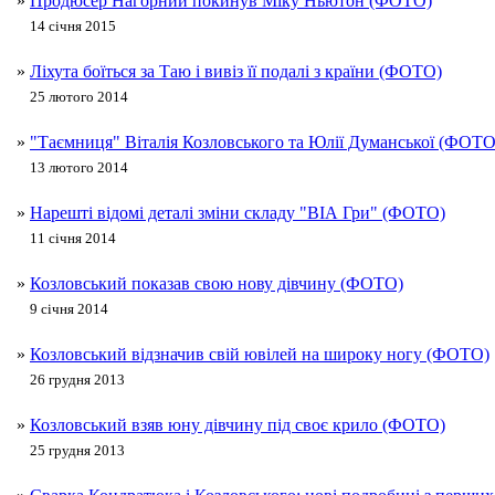
»
Продюсер Нагорний покинув Міку Ньютон (ФОТО)
14 січня 2015
»
Ліхута боїться за Таю і вивіз її подалі з країни (ФОТО)
25 лютого 2014
»
"Таємниця" Віталія Козловського та Юлії Думанської (ФОТ
13 лютого 2014
»
Нарешті відомі деталі зміни складу "ВІА Гри" (ФОТО)
11 січня 2014
»
Козловський показав свою нову дівчину (ФОТО)
9 січня 2014
»
Козловський відзначив свій ювілей на широку ногу (ФОТО)
26 грудня 2013
»
Козловський взяв юну дівчину під своє крило (ФОТО)
25 грудня 2013