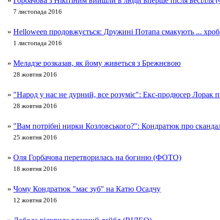
»
Горбачова з Нікітіним вийшли в люди вперше після весілля
7 листопада 2016
»
Helloween продовжується: Дружині Потапа смакують ... хр
1 листопада 2016
»
Меладзе розказав, як йому живеться з Брежнєвою
28 жовтня 2016
»
"Народ у нас не дурний, все розуміє": Екс-продюсер Лорак п
28 жовтня 2016
»
"Вам потрібні нирки Козловського?": Кондратюк про скандал
25 жовтня 2016
»
Оля Горбачова перетворилась на богиню (ФОТО)
18 жовтня 2016
»
Чому Кондратюк "має зуб" на Катю Осадчу
12 жовтня 2016