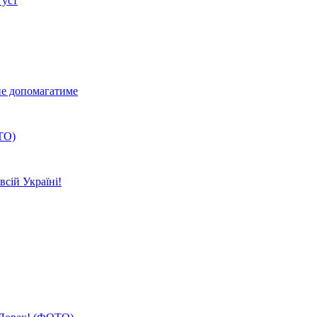
 уст
не допомагатиме
ТО)
всій Україні!