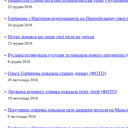
»
Пишнотіла Олена Мозгова похвалилась фігурою у купальн
25 грудня 2016
»
Горбачова з Нікітіним відпочивають на Піренейському піво
24 грудня 2016
»
Потап зізнався що пише свої пісні на унітазі
23 грудня 2016
»
Руслана подякувала гуцулам та показала нового продюсера
8 грудня 2016
»
Ольга Горбачова показала старшу доньку (ФОТО)
26 листопада 2016
»
Дружина відомого співака показала їхніх дітей (ФОТО)
19 листопада 2016
»
Популярна співачка показала своє шикарне весілля на Маль
9 листопада 2016