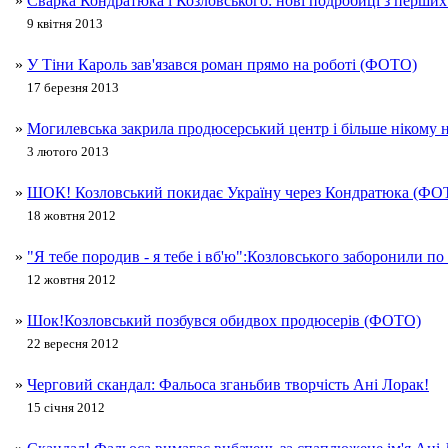
»
Сварка Кондратюка і Козловського: нові подробиці з перших
9 квітня 2013
»
У Тіни Кароль зав'язався роман прямо на роботі (ФОТО)
17 березня 2013
»
Могилевська закрила продюсерський центр і більше нікому 
3 лютого 2013
»
ШОК! Козловський покидає Україну через Кондратюка (ФО
18 жовтня 2012
»
"Я тебе породив - я тебе і вб'ю":Козловського заборонили по 
12 жовтня 2012
»
Шок!Козловський позбувся обидвох продюсерів (ФОТО)
22 вересня 2012
»
Черговий скандал: Фальоса зганьбив творчість Ані Лорак!
15 січня 2012