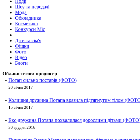
Події
Шоу та передачі
Мода
Обкладинка
Косметика
Конкурси Міс
Діти та сім'я
Фішки
Фото
Відео
Блоги
Облако тегов:
продюсер
»
Потап сильно постарів (ФОТО)
20 січня 2017
»
Колишня дружина Потапа вразила підтягнутим тілом (ФОТ
15 січня 2017
»
Екс-дружина Потапа похвалилася дорослими дітьми (ФОТО
30 грудня 2016