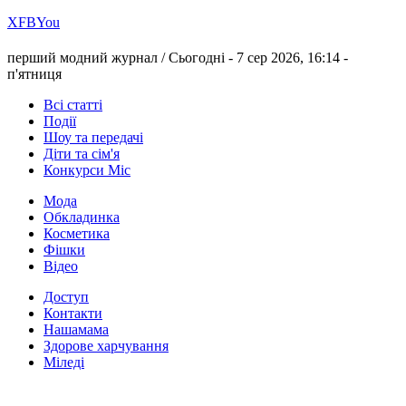
Х
FB
You
перший модний журнал /
Сьогодні - 7 сер 2026, 16:14 -
п'ятниця
Всі статті
Події
Шоу та передачі
Діти та сім'я
Конкурси Міс
Мода
Обкладинка
Косметика
Фішки
Відео
Доступ
Контакти
Нашамама
Здорове харчування
Міледі