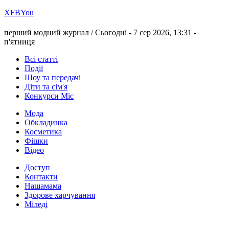
Х
FB
You
перший модний журнал /
Сьогодні - 7 сер 2026, 13:31 -
п'ятниця
Всі статті
Події
Шоу та передачі
Діти та сім'я
Конкурси Міс
Мода
Обкладинка
Косметика
Фішки
Відео
Доступ
Контакти
Нашамама
Здорове харчування
Міледі