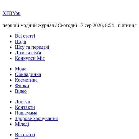
Х
FB
You
перший модний журнал /
Сьогодні - 7 сер 2026, 8:54 -
п'ятниця
Всі статті
Події
Шоу та передачі
Діти та сім'я
Конкурси Міс
Мода
Обкладинка
Косметика
Фішки
Відео
Доступ
Контакти
Нашамама
Здорове харчування
Міледі
Всі статті