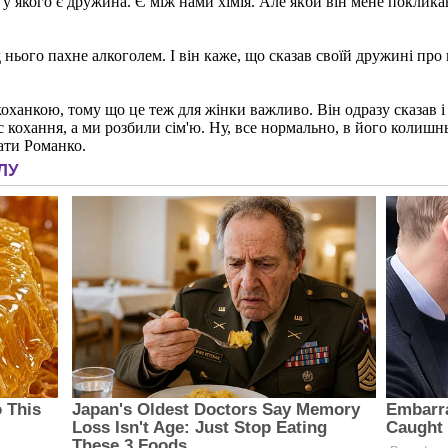
 у якого є дружина. Є між нами хімія. Але якби він мене покликав 
 нього пахне алкоголем. І він каже, що сказав своїй дружині про
ханкою, тому що це теж для жінки важливо. Він одразу сказав і ме
с кохання, а ми розбили сім'ю. Ну, все нормально, в його колишнь
ати Романко.