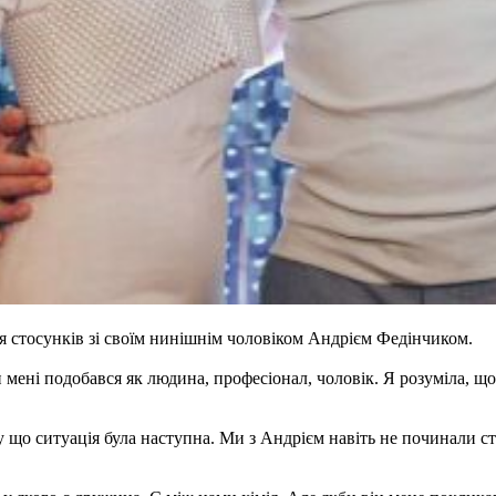
я стосунків зі своїм нинішнім чоловіком Андрієм Федінчиком.
він мені подобався як людина, професіонал, чоловік. Я розуміла, 
у що ситуація була наступна. Ми з Андрієм навіть не починали стос