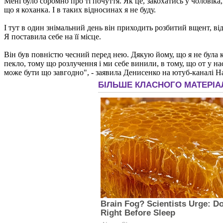
Мені було соромно про ті почуття. Як це, закохатись у чоловіка,
що я коханка. І в таких відносинах я не буду.
І тут в один знімальний день він приходить розбитий вщент, від
Я поставила себе на її місце.
Він був повністю чесний перед нею. Дякую йому, що я не була ко
пекло, тому що розлучення і ми себе винили, в тому, що от у на
може бути що завгодно", - заявила Денисенко на ютуб-каналі Н