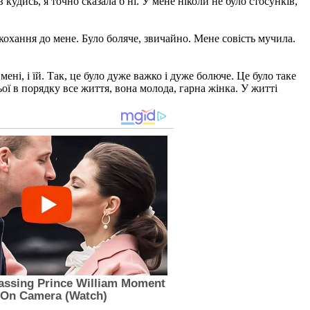
кудись, я точно сказала б ні. У мене ніколи не було стосунків,
 кохання до мене. Було боляче, звичайно. Мене совість мучила.
ні, і їй. Так, це було дуже важко і дуже болюче. Це було таке
ої в порядку все життя, вона молода, гарна жінка. У житті