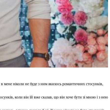
що в мене ніколи не буде з ним якихось романтичних стосунків,
унків, коли він їй вже сказав, що він хоче бути зі мною і з нею