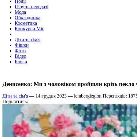
Події
Шоу та передачі
Мода
Обкладинка
Косметика
Конкурси Міс
Діти та сім'я
Фішки
Фото
Відео
Блоги
Денисенко: Ми з чоловіком пройшли крізь пекло 
Діти та сім'я
— 14 грудня 2023 —
lemberglegion
Переглядів: 187
Поділитись: