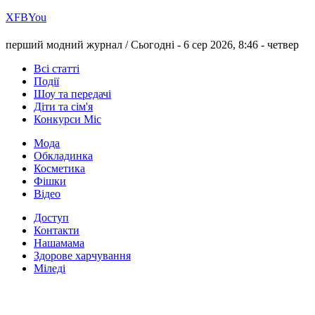
Х
FB
You
перший модний журнал /
Сьогодні - 6 сер 2026, 8:46 -
четвер
Всі статті
Події
Шоу та передачі
Діти та сім'я
Конкурси Міс
Мода
Обкладинка
Косметика
Фішки
Відео
Доступ
Контакти
Нашамама
Здорове харчування
Міледі