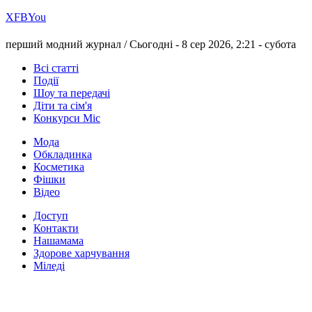
Х
FB
You
перший модний журнал /
Сьогодні - 8 сер 2026, 2:21 -
субота
Всі статті
Події
Шоу та передачі
Діти та сім'я
Конкурси Міс
Мода
Обкладинка
Косметика
Фішки
Відео
Доступ
Контакти
Нашамама
Здорове харчування
Міледі