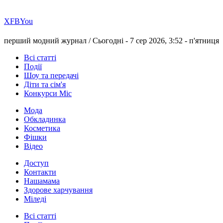
Х
FB
You
перший модний журнал /
Сьогодні - 7 сер 2026, 3:52 -
п'ятниця
Всі статті
Події
Шоу та передачі
Діти та сім'я
Конкурси Міс
Мода
Обкладинка
Косметика
Фішки
Відео
Доступ
Контакти
Нашамама
Здорове харчування
Міледі
Всі статті