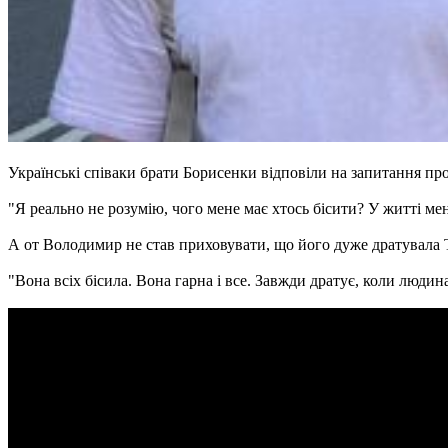
Українські співаки брати Борисенки відповіли на запитання про 
"Я реально не розумію, чого мене має хтось бісити? У житті мене
А от Володимир не став приховувати, що його дуже дратувала 
"Вона всіх бісила. Вона гарна і все. Завжди дратує, коли люди