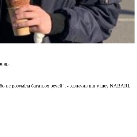
андр.
бо не розуміла багатьох речей", - зазначив він у шоу NABARI.