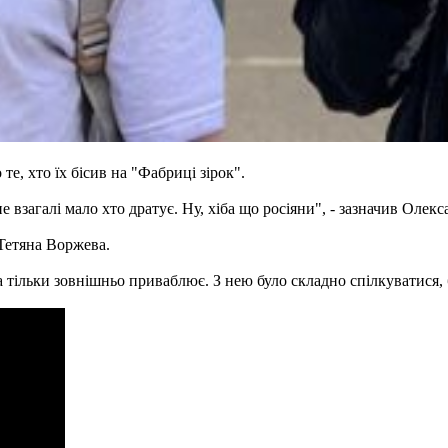
те, хто їх бісив на "Фабриці зірок".
 взагалі мало хто дратує. Ну, хіба що росіяни", - зазначив Олекс
Тетяна Воржева.
на тільки зовнішньо приваблює. З нею було складно спілкуватися, 