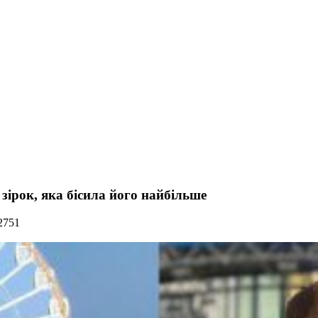
ірок, яка бісила його найбільше
2751