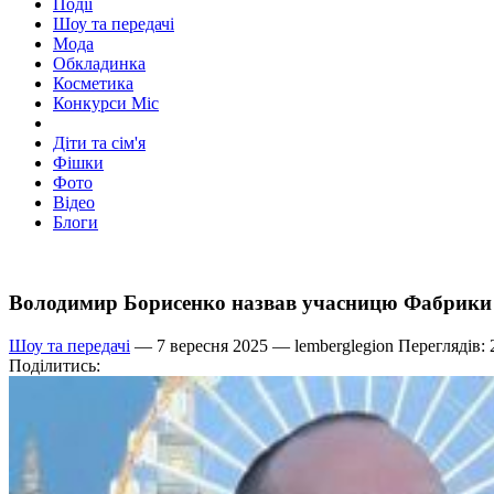
Події
Шоу та передачі
Мода
Обкладинка
Косметика
Конкурси Міс
Діти та сім'я
Фішки
Фото
Відео
Блоги
Володимир Борисенко назвав учасницю Фабрики з
Шоу та передачі
— 7 вересня 2025 —
lemberglegion
Переглядів: 
Поділитись: