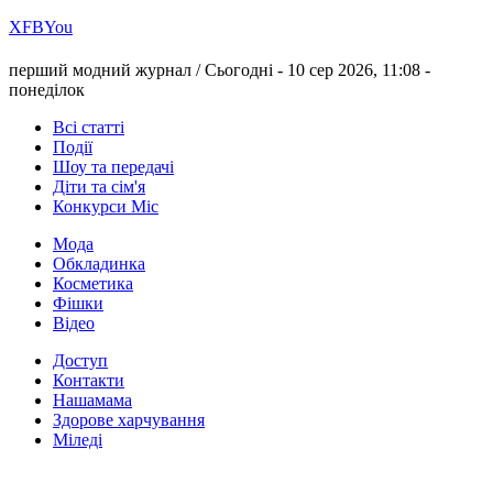
Х
FB
You
перший модний журнал /
Сьогодні - 10 сер 2026, 11:08 -
понеділок
Всі статті
Події
Шоу та передачі
Діти та сім'я
Конкурси Міс
Мода
Обкладинка
Косметика
Фішки
Відео
Доступ
Контакти
Нашамама
Здорове харчування
Міледі