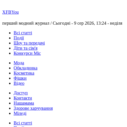
Х
FB
You
перший модний журнал /
Сьогодні - 9 сер 2026, 13:24 -
неділя
Всі статті
Події
Шоу та передачі
Діти та сім'я
Конкурси Міс
Мода
Обкладинка
Косметика
Фішки
Відео
Доступ
Контакти
Нашамама
Здорове харчування
Міледі
Всі статті