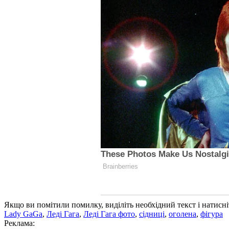
Якщо ви помітили помилку, виділіть необхідний текст і натисніт
Lady GaGa
,
Леді Гага
,
Леді Гага фото
,
сідниці
,
оголена
,
фігура
Реклама: