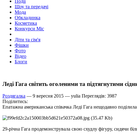
Події
Шоу та передачі
Мода
Обкладинка
Косметика
Конкурси Міс
Діти та сім'я
Фішки
Фото
Відео
Блоги
Леді Гага світить оголеними та підтягнутими сі
Роздягалка
— 9 вересня 2015 —
yulia
Переглядів: 3987
Поділитись:
Епатажна американська співачка Леді Гага нещодавно поділилас
29-річна Гага продемонструвала свою схудлу фігуру, сидячи біл