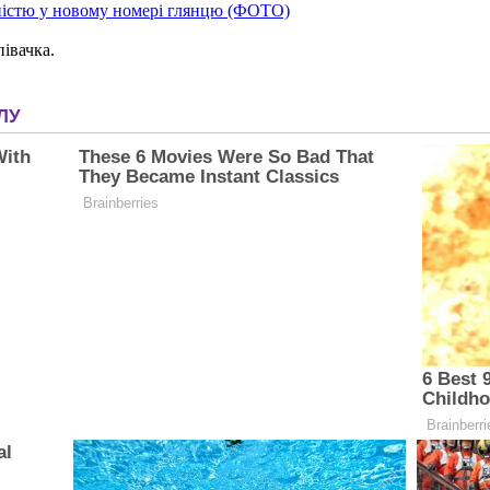
ьністю у новому номері глянцю (ФОТО)
івачка.