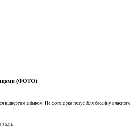
дницями (ФОТО)
я відвертим знімком. На фото зірка позує біля басейну власного 
я води.