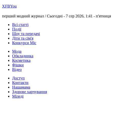
Х
FB
You
перший модний журнал /
Сьогодні - 7 сер 2026, 1:41 -
п'ятниця
Всі статті
Події
Шоу та передачі
Діти та сім'я
Конкурси Міс
Мода
Обкладинка
Косметика
Фішки
Відео
Доступ
Контакти
Нашамама
Здорове харчування
Міледі