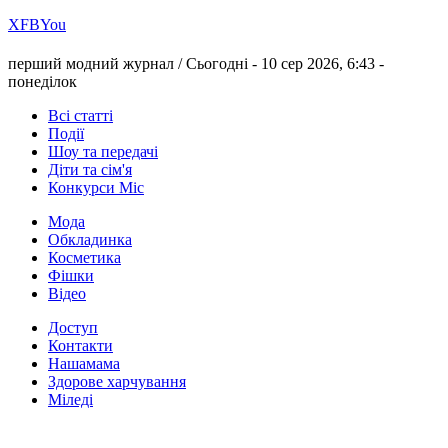
Х
FB
You
перший модний журнал /
Сьогодні - 10 сер 2026, 6:43 -
понеділок
Всі статті
Події
Шоу та передачі
Діти та сім'я
Конкурси Міс
Мода
Обкладинка
Косметика
Фішки
Відео
Доступ
Контакти
Нашамама
Здорове харчування
Міледі