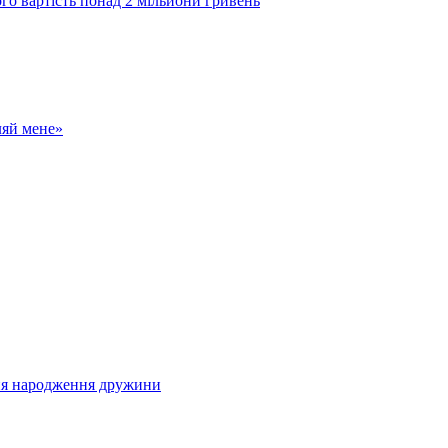
 вартість понад 2 мільйони гривень
ляй мене»
ня народження дружини