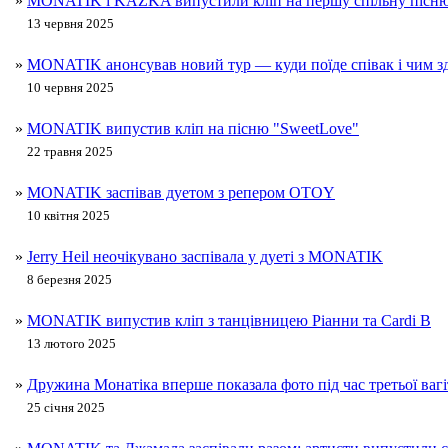
»
MONATIK і KAZKA випустили кліп на першу спільну пісню
13 червня 2025
»
MONATIK анонсував новий тур — куди поїде співак і чим зд
10 червня 2025
»
MONATIK випустив кліп на пісню "SweetLove"
22 травня 2025
»
MONATIK заспівав дуетом з репером OTOY
10 квітня 2025
»
Jerry Heil неочікувано заспівала у дуеті з MONATIK
8 березня 2025
»
MONATIK випустив кліп з танцівницею Ріанни та Cardi B
13 лютого 2025
»
Дружина Монатіка вперше показала фото під час третьої вагі
25 січня 2025