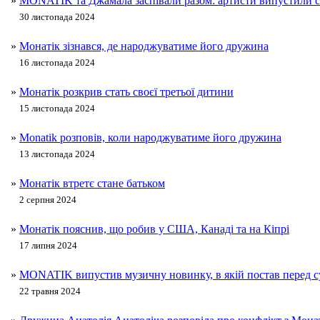
»
MONATIK та Джамала заспівали разом: артисти випустили с
30 листопада 2024
»
Монатік зізнався, де народжуватиме його дружина
16 листопада 2024
»
Монатік розкрив стать своєї третьої дитини
15 листопада 2024
»
Monatik розповів, коли народжуватиме його дружина
13 листопада 2024
»
Монатік втретє стане батьком
2 серпня 2024
»
Монатік пояснив, що робив у США, Канаді та на Кіпрі
17 липня 2024
»
MONATIK випустив музичну новинку, в якій постав перед 
22 травня 2024