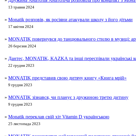
»
Дружина Анатолія Анатоліча розповіла про конфлікт з Мона
13 травня 2024
»
Monatik розповів, як росіяни атакували школу з його дітьми
17 квітня 2024
»
MONATIK повернувся до танцювального стилю в музиці: ар
26 березня 2024
»
Дантес, MONATIK, KAZKA та інші переспівали українські 
22 грудня 2023
»
MONATIK представив свою дитячу книгу «Книга мрій»
9 грудня 2023
»
MONATIK зізнався, чи планує з дружиною третю дитину
9 грудня 2023
»
Monatik переклав свій хіт Vitamin D українською
25 листопада 2023