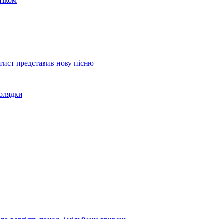
тіком
тист представив нову пісню
колядки