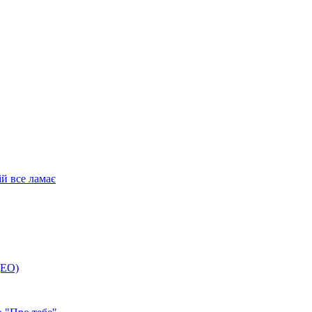
ій все ламає
ДЕО)