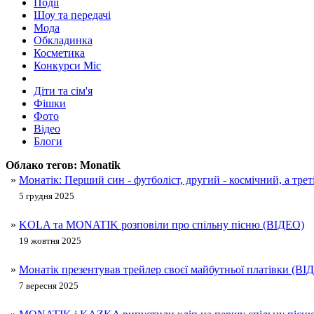
Події
Шоу та передачі
Мода
Обкладинка
Косметика
Конкурси Міс
Діти та сім'я
Фішки
Фото
Відео
Блоги
Облако тегов:
Monatik
»
Монатік: Перший син - футболіст, другий - космічний, а трет
5 грудня 2025
»
KOLA та MONATIK розповіли про спільну пісню (ВІДЕО)
19 жовтня 2025
»
Монатік презентував трейлер своєї майбутньої платівки (ВІ
7 вересня 2025