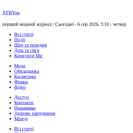
Х
FB
You
перший модний журнал /
Сьогодні - 6 сер 2026, 5:10 -
четвер
Всі статті
Події
Шоу та передачі
Діти та сім'я
Конкурси Міс
Мода
Обкладинка
Косметика
Фішки
Відео
Доступ
Контакти
Нашамама
Здорове харчування
Міледі
Всі статті