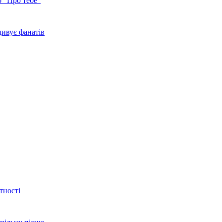
 "Про тебе"
ивує фанатів
тності