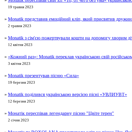
»
Monatik переспівав свій хіт «То, от чего без ума» українськ
19 травня 2023
»
Monatik представив емоційний кліп, який присвятив дружин
2 травня 2023
»
Monatik з сім'єю пожертвували кошти на допомогу хворим ді
12 квітня 2023
»
«Кожний раз»: Monatik переклав українською свій російсько
3 квітня 2023
»
Monatik презентував пісню «Сила»
19 березня 2023
»
Monatik поділився українською версією пісні «УВЛИУВТ»
12 березня 2023
»
Монатік переспівав легендарну пісню "Цвіте терен"
2 січня 2023