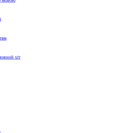
ою мовою
і
тям
мовний хіт