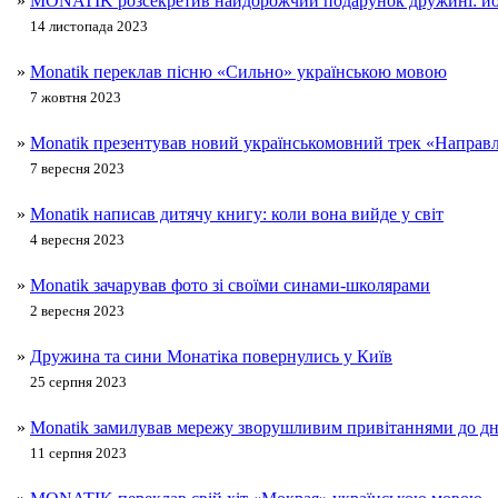
»
MONATIK розсекретив найдорожчий подарунок дружині: його
14 листопада 2023
»
Monatik переклав пісню «Сильно» українською мовою
7 жовтня 2023
»
Monatik презентував новий українськомовний трек «Направ
7 вересня 2023
»
Monatik написав дитячу книгу: коли вона вийде у світ
4 вересня 2023
»
Monatik зачарував фото зі своїми синами-школярами
2 вересня 2023
»
Дружина та сини Монатіка повернулись у Київ
25 серпня 2023
»
Monatik замилував мережу зворушливим привітаннями до д
11 серпня 2023