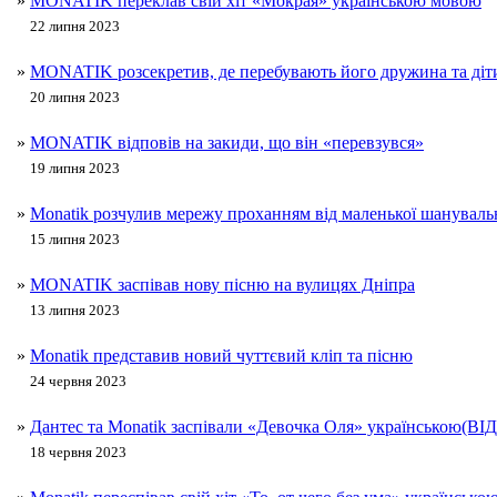
»
MONATIK переклав свій хіт «Мокрая» українською мовою
22 липня 2023
»
MONATIK розсекретив, де перебувають його дружина та діти
20 липня 2023
»
MONATIK відповів на закиди, що він «перевзувся»
19 липня 2023
»
Monatik розчулив мережу проханням від маленької шануваль
15 липня 2023
»
MONATIK заспівав нову пісню на вулицях Дніпра
13 липня 2023
»
Monatik представив новий чуттєвий кліп та пісню
24 червня 2023
»
Дантес та Monatik заспівали «Девочка Оля» українською(ВІ
18 червня 2023