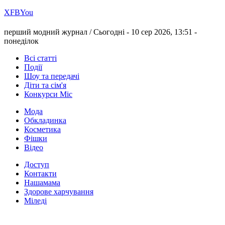
Х
FB
You
перший модний журнал /
Сьогодні - 10 сер 2026, 13:51 -
понеділок
Всі статті
Події
Шоу та передачі
Діти та сім'я
Конкурси Міс
Мода
Обкладинка
Косметика
Фішки
Відео
Доступ
Контакти
Нашамама
Здорове харчування
Міледі