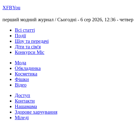
Х
FB
You
перший модний журнал /
Сьогодні - 6 сер 2026, 12:36 -
четвер
Всі статті
Події
Шоу та передачі
Діти та сім'я
Конкурси Міс
Мода
Обкладинка
Косметика
Фішки
Відео
Доступ
Контакти
Нашамама
Здорове харчування
Міледі