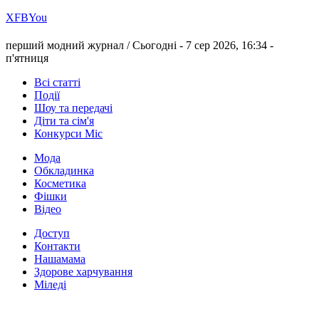
Х
FB
You
перший модний журнал /
Сьогодні - 7 сер 2026, 16:34 -
п'ятниця
Всі статті
Події
Шоу та передачі
Діти та сім'я
Конкурси Міс
Мода
Обкладинка
Косметика
Фішки
Відео
Доступ
Контакти
Нашамама
Здорове харчування
Міледі