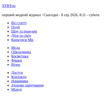
Х
FB
You
перший модний журнал /
Сьогодні - 8 сер 2026, 8:11 -
субота
Всі статті
Події
Шоу та передачі
Діти та сім'я
Конкурси Міс
Мода
Обкладинка
Косметика
Фішки
Відео
Доступ
Контакти
Нашамама
Здорове харчування
Міледі