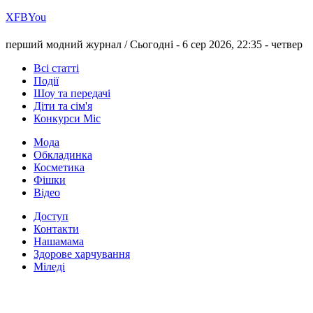
Х
FB
You
перший модний журнал /
Сьогодні - 6 сер 2026, 22:35 -
четвер
Всі статті
Події
Шоу та передачі
Діти та сім'я
Конкурси Міс
Мода
Обкладинка
Косметика
Фішки
Відео
Доступ
Контакти
Нашамама
Здорове харчування
Міледі