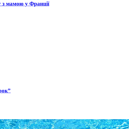
у з мамою у Франції
рок”