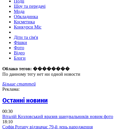
Події
Шоу та передачі
Мода
Обкладинка
Косметика
Конкурси Міс
Діти та сім'я
Фішки
Фото
Відео
Блоги
Облако тегов:
��������
По данному тегу нет ни одной новости
Більше статтей
Реклама:
Останні новини
00:30
Віталій Козловський вразив шанувальників новим фото
18:10
Софія Ротару відзначає 79-й день народження