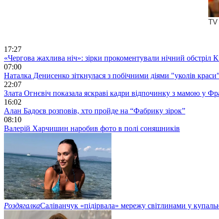
17:27
«Чергова жахлива ніч»: зірки прокоментували нічний обстріл 
07:00
Наталка Денисенко зіткнулася з побічними діями "уколів краси
22:07
Злата Огнєвіч показала яскраві кадри відпочинку з мамою у Фр
16:02
Алан Бадоєв розповів, хто пройде на “Фабрику зірок”
08:10
Валерій Харчишин наробив фото в полі соняшників
Роздягалка
Саліванчук «підірвала» мережу світлинами у купаль