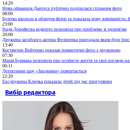
14:29
Нова обраниця Дантеса публічно поділилася спільним фото
08:00
Булітко вколола в обличчя філер та показала нову зовнішність: ф
23:00
Надя Дорофєєва відверто розповіла про проблеми зі здоров'ям
20:00
Дружина загиблого актора Феліпенка пригадала яким було їхнє 
13:40
Костянтин Войтенко показав романтичні фото з дружиною
07:30
Марія Бурмака розповіла про особисте життя та свої погляди на
00:11
Детективне шоу «Зрадники» повертається
22:29
Ексдружина Кличка показала дітей під час прогулянки
Вибір редактора