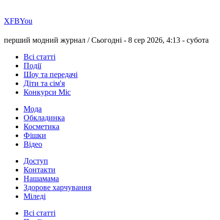
Х
FB
You
перший модний журнал /
Сьогодні - 8 сер 2026, 4:13 -
субота
Всі статті
Події
Шоу та передачі
Діти та сім'я
Конкурси Міс
Мода
Обкладинка
Косметика
Фішки
Відео
Доступ
Контакти
Нашамама
Здорове харчування
Міледі
Всі статті