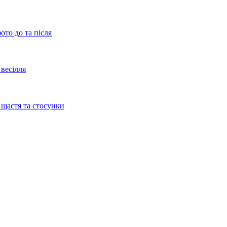
ото до та після
весілля
 щастя та стосунки