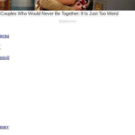
Києва
"
анції
нику