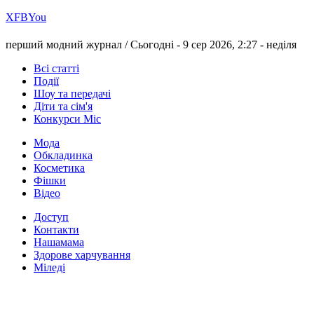
Х
FB
You
перший модний журнал /
Сьогодні - 9 сер 2026, 2:27 -
неділя
Всі статті
Події
Шоу та передачі
Діти та сім'я
Конкурси Міс
Мода
Обкладинка
Косметика
Фішки
Відео
Доступ
Контакти
Нашамама
Здорове харчування
Міледі