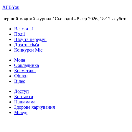
Х
FB
You
перший модний журнал /
Сьогодні - 8 сер 2026, 18:12 -
субота
Всі статті
Події
Шоу та передачі
Діти та сім'я
Конкурси Міс
Мода
Обкладинка
Косметика
Фішки
Відео
Доступ
Контакти
Нашамама
Здорове харчування
Міледі