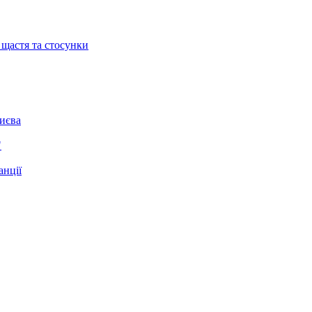
 щастя та стосунки
Києва
"
анції