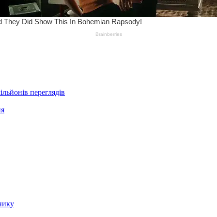
ільйонів переглядів
ня
нику