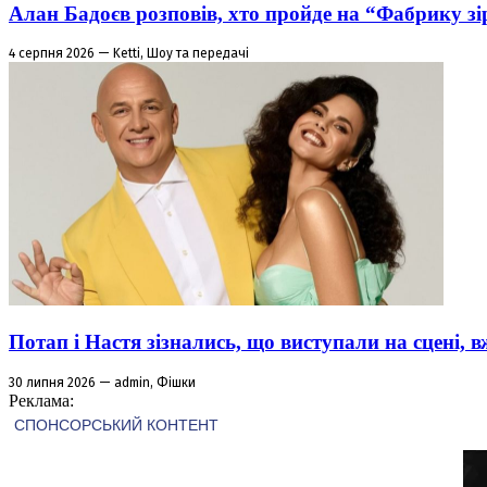
Алан Бадоєв розповів, хто пройде на “Фабрику зі
4 серпня 2026 — Ketti, Шоу та передачі
Потап і Настя зізнались, що виступали на сцені,
30 липня 2026 — admin, Фішки
Реклама: