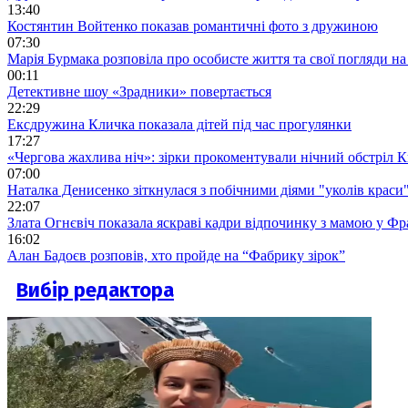
13:40
Костянтин Войтенко показав романтичні фото з дружиною
07:30
Марія Бурмака розповіла про особисте життя та свої погляди на
00:11
Детективне шоу «Зрадники» повертається
22:29
Ексдружина Кличка показала дітей під час прогулянки
17:27
«Чергова жахлива ніч»: зірки прокоментували нічний обстріл 
07:00
Наталка Денисенко зіткнулася з побічними діями "уколів краси
22:07
Злата Огнєвіч показала яскраві кадри відпочинку з мамою у Фр
16:02
Алан Бадоєв розповів, хто пройде на “Фабрику зірок”
Вибір редактора