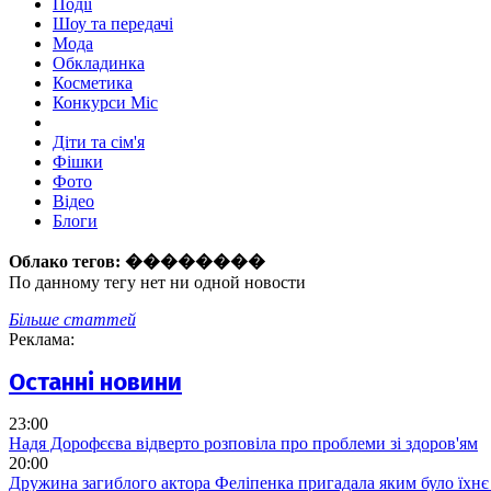
Події
Шоу та передачі
Мода
Обкладинка
Косметика
Конкурси Міс
Діти та сім'я
Фішки
Фото
Відео
Блоги
Облако тегов:
��������
По данному тегу нет ни одной новости
Більше статтей
Реклама:
Останні новини
23:00
Надя Дорофєєва відверто розповіла про проблеми зі здоров'ям
20:00
Дружина загиблого актора Феліпенка пригадала яким було їхнє 