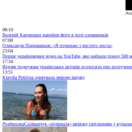
08:10
Валерій Харчишин наробив фото в полі соняшників
07:00
Олександр Пономарьов: «Я починаю з чистого листа»
23:04
Перше україномовне відео на YouTube, яке набрало понад 500 м
17:34
Відоме подружжя українських акторів оголосило про розлучен
13:51
Klavdia Petrivna здивувала зміною іміджу
Роздягалка
Саліванчук «підірвала» мережу світлинами у купаль