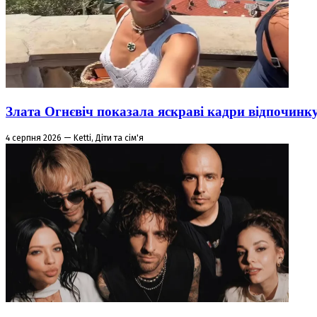
Злата Огнєвіч показала яскраві кадри відпочинк
4 серпня 2026 — Ketti, Діти та сім'я