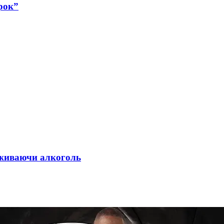
рок”
 вживаючи алкоголь