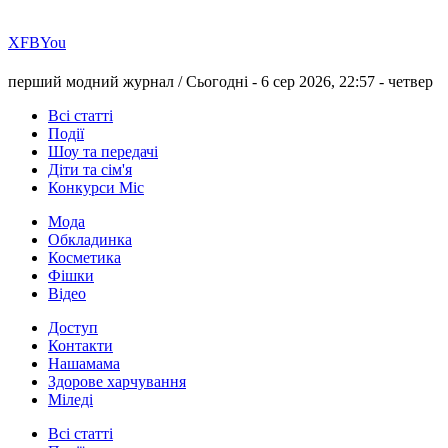
Х
FB
You
перший модний журнал /
Сьогодні - 6 сер 2026, 22:57 -
четвер
Всі статті
Події
Шоу та передачі
Діти та сім'я
Конкурси Міс
Мода
Обкладинка
Косметика
Фішки
Відео
Доступ
Контакти
Нашамама
Здорове харчування
Міледі
Всі статті