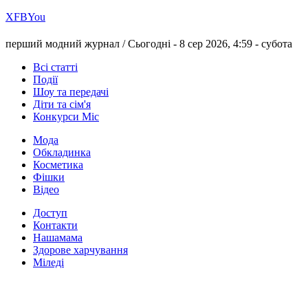
Х
FB
You
перший модний журнал /
Сьогодні - 8 сер 2026, 4:59 -
субота
Всі статті
Події
Шоу та передачі
Діти та сім'я
Конкурси Міс
Мода
Обкладинка
Косметика
Фішки
Відео
Доступ
Контакти
Нашамама
Здорове харчування
Міледі