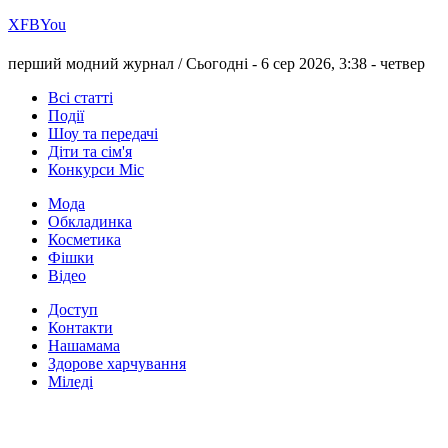
Х
FB
You
перший модний журнал /
Сьогодні - 6 сер 2026, 3:38 -
четвер
Всі статті
Події
Шоу та передачі
Діти та сім'я
Конкурси Міс
Мода
Обкладинка
Косметика
Фішки
Відео
Доступ
Контакти
Нашамама
Здорове харчування
Міледі