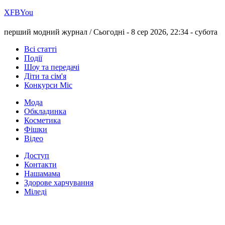
Х
FB
You
перший модний журнал /
Сьогодні - 8 сер 2026, 22:34 -
субота
Всі статті
Події
Шоу та передачі
Діти та сім'я
Конкурси Міс
Мода
Обкладинка
Косметика
Фішки
Відео
Доступ
Контакти
Нашамама
Здорове харчування
Міледі