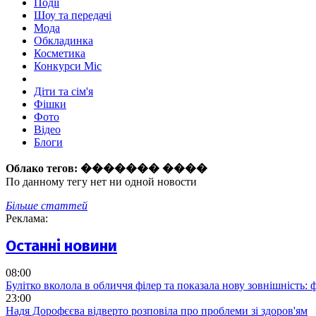
Події
Шоу та передачі
Мода
Обкладинка
Косметика
Конкурси Міс
Діти та сім'я
Фішки
Фото
Відео
Блоги
Облако тегов:
������� ����
По данному тегу нет ни одной новости
Більше статтей
Реклама:
Останні новини
08:00
Булітко вколола в обличчя філер та показала нову зовнішність: ф
23:00
Надя Дорофєєва відверто розповіла про проблеми зі здоров'ям