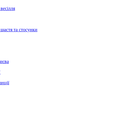
весілля
 щастя та стосунки
Києва
"
анції