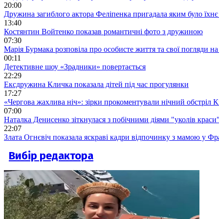
20:00
Дружина загиблого актора Феліпенка пригадала яким було їхнє 
13:40
Костянтин Войтенко показав романтичні фото з дружиною
07:30
Марія Бурмака розповіла про особисте життя та свої погляди на
00:11
Детективне шоу «Зрадники» повертається
22:29
Ексдружина Кличка показала дітей під час прогулянки
17:27
«Чергова жахлива ніч»: зірки прокоментували нічний обстріл 
07:00
Наталка Денисенко зіткнулася з побічними діями "уколів краси
22:07
Злата Огнєвіч показала яскраві кадри відпочинку з мамою у Фр
Вибір редактора