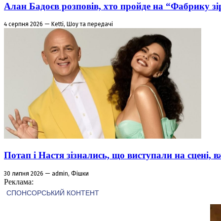
Алан Бадоєв розповів, хто пройде на “Фабрику зі
4 серпня 2026 — Ketti, Шоу та передачі
Потап і Настя зізнались, що виступали на сцені,
30 липня 2026 — admin, Фішки
Реклама: