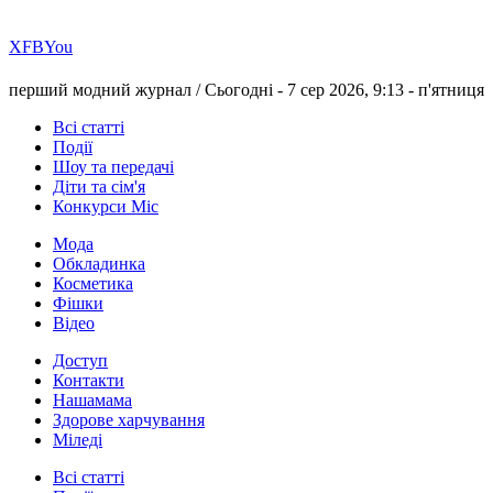
Х
FB
You
перший модний журнал /
Сьогодні - 7 сер 2026, 9:13 -
п'ятниця
Всі статті
Події
Шоу та передачі
Діти та сім'я
Конкурси Міс
Мода
Обкладинка
Косметика
Фішки
Відео
Доступ
Контакти
Нашамама
Здорове харчування
Міледі
Всі статті