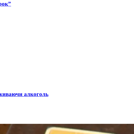
рок”
 вживаючи алкоголь