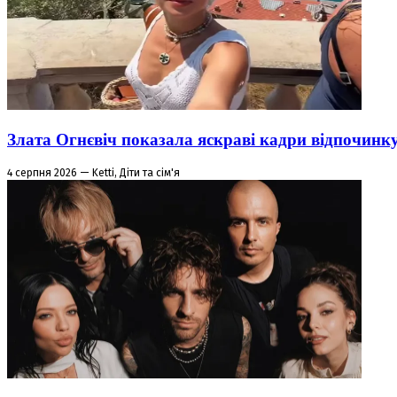
Злата Огнєвіч показала яскраві кадри відпочинк
4 серпня 2026 — Ketti, Діти та сім'я