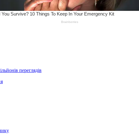
ільйонів переглядів
ня
нику