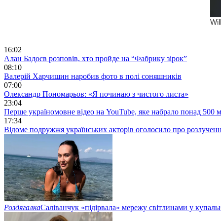
16:02
Алан Бадоєв розповів, хто пройде на “Фабрику зірок”
08:10
Валерій Харчишин наробив фото в полі соняшників
07:00
Олександр Пономарьов: «Я починаю з чистого листа»
23:04
Перше україномовне відео на YouTube, яке набрало понад 500 м
17:34
Відоме подружжя українських акторів оголосило про розлучен
Роздягалка
Саліванчук «підірвала» мережу світлинами у купаль