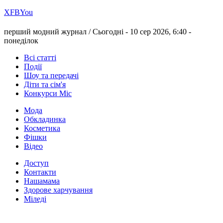
Х
FB
You
перший модний журнал /
Сьогодні - 10 сер 2026, 6:40 -
понеділок
Всі статті
Події
Шоу та передачі
Діти та сім'я
Конкурси Міс
Мода
Обкладинка
Косметика
Фішки
Відео
Доступ
Контакти
Нашамама
Здорове харчування
Міледі