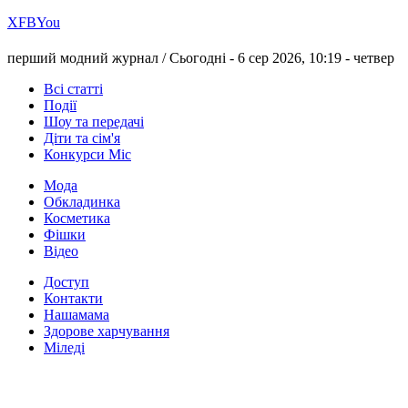
Х
FB
You
перший модний журнал /
Сьогодні - 6 сер 2026, 10:19 -
четвер
Всі статті
Події
Шоу та передачі
Діти та сім'я
Конкурси Міс
Мода
Обкладинка
Косметика
Фішки
Відео
Доступ
Контакти
Нашамама
Здорове харчування
Міледі