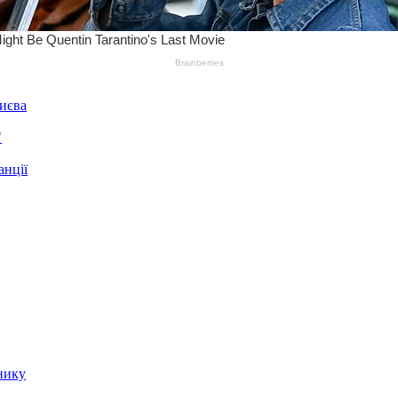
Києва
"
анції
нику