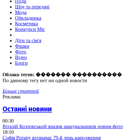
Події
Шоу та передачі
Мода
Обкладинка
Косметика
Конкурси Міс
Діти та сім'я
Фішки
Фото
Відео
Блоги
Облако тегов:
������� ����������
По данному тегу нет ни одной новости
Більше статтей
Реклама:
Останні новини
00:30
Віталій Козловський вразив шанувальників новим фото
18:10
Софія Ротару відзначає 79-й день народження