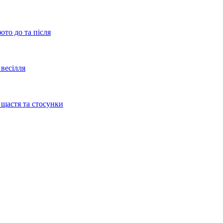
ото до та після
весілля
 щастя та стосунки