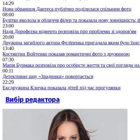
14:29
Нова обраниця Дантеса публічно поділилася спільним фото
08:00
Булітко вколола в обличчя філер та показала нову зовнішність: ф
23:00
Надя Дорофєєва відверто розповіла про проблеми зі здоров'ям
20:00
Дружина загиблого актора Феліпенка пригадала яким було їхнє 
13:40
Костянтин Войтенко показав романтичні фото з дружиною
07:30
Марія Бурмака розповіла про особисте життя та свої погляди на
00:11
Детективне шоу «Зрадники» повертається
22:29
Ексдружина Кличка показала дітей під час прогулянки
Вибір редактора