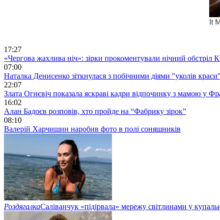
17:27
«Чергова жахлива ніч»: зірки прокоментували нічний обстріл 
07:00
Наталка Денисенко зіткнулася з побічними діями "уколів краси
22:07
Злата Огнєвіч показала яскраві кадри відпочинку з мамою у Фр
16:02
Алан Бадоєв розповів, хто пройде на “Фабрику зірок”
08:10
Валерій Харчишин наробив фото в полі соняшників
Роздягалка
Саліванчук «підірвала» мережу світлинами у купаль