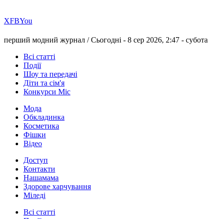
Х
FB
You
перший модний журнал /
Сьогодні - 8 сер 2026, 2:47 -
субота
Всі статті
Події
Шоу та передачі
Діти та сім'я
Конкурси Міс
Мода
Обкладинка
Косметика
Фішки
Відео
Доступ
Контакти
Нашамама
Здорове харчування
Міледі
Всі статті