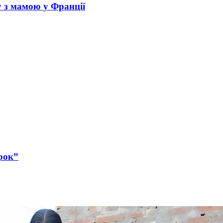
у з мамою у Франції
рок”